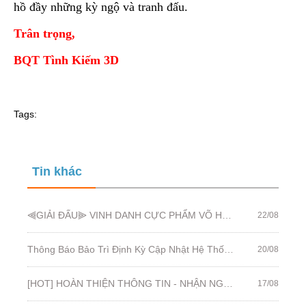
hồ đầy những kỳ ngộ và tranh đấu.
Trân trọng,
BQT Tình Kiếm 3D
Tags:
Tin khác
⫷GIẢI ĐẤU⫸ VINH DANH CỰC PHẨM VÕ HỌC MÙA 3 - CHẠM MẶT GIANG HỒ
22/08
Thông Báo Bảo Trì Định Kỳ Cập Nhật Hệ Thống Ngày 21/08/2019
20/08
[HOT] HOÀN THIỆN THÔNG TIN - NHẬN NGAY 250 FUNCOIN
17/08