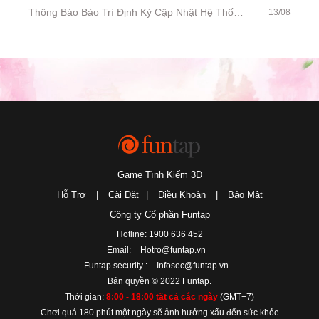
Thông Báo Bảo Trì Định Kỳ Cập Nhật Hệ Thống Ngày 14/08/2019
13/08
Game Tình Kiếm 3D
Hỗ Trợ
|
Cài Đặt
|
Điều Khoản
|
Bảo Mật
Công ty Cổ phần Funtap
Hotline: 1900 636 452
Email:
Hotro@funtap.vn
Funtap security :
Infosec@funtap.vn
Bản quyền © 2022 Funtap.
Thời gian:
8:00 - 18:00 tất cả các ngày
(GMT+7)
Chơi quá 180 phút một ngày sẽ ảnh hưởng xấu đến sức khỏe