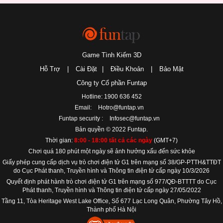
Game Tình Kiếm 3D
Hỗ Trợ
|
Cài Đặt
|
Điều Khoản
|
Bảo Mật
Công ty Cổ phần Funtap
Hotline: 1900 636 452
Email:
Hotro@funtap.vn
Funtap security :
Infosec@funtap.vn
Bản quyền © 2022 Funtap.
Thời gian:
8:00 - 18:00 tất cả các ngày
(GMT+7)
Chơi quá 180 phút một ngày sẽ ảnh hưởng xấu đến sức khỏe
Giấy phép cung cấp dịch vụ trò chơi điện tử G1 trên mạng số 38/GP-PTTH&TTĐT
do Cục Phát thanh, Truyền hình và Thông tin điện tử cấp ngày 10/3/2026
Quyết định phát hành trò chơi điện tử G1 trên mạng số 977/QĐ-BTTTT do Cục
Phát thanh, Truyền hình và Thông tin điện tử cấp ngày 27/05/2022
Tầng 11, Tòa Heritage West Lake Office, Số 677 Lạc Long Quân, Phường Tây Hồ,
Thành phố Hà Nội