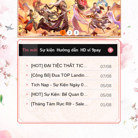
Tin mới
Sự kiện
Hướng dẫn
HD ví 9pay
[HOT] ĐẠI TIỆC THẤT TỊCH 08/08
07/08
[Công Bố] Đua TOP Landing VIP Tháng 08/2026
07/08
Tích Nạp - Sự Kiện Ngày 06/08 - 09/08
05/08
[HOT] Sự Kiện: Bế Quan Đột Phá - Nạp Liên Tiếp Cơ Duyên Thành Tiên
05/08
[Tháng Tám Rực Rỡ - Sale Chấn Động] Thất Tịch Hữu Duyên - Mặc Đẹp Cùng Nhau
01/08
Hướng dẫn thanh toán bằng thẻ quốc tế