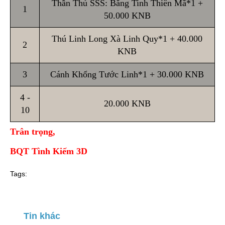
Thần Thú SSS: Băng Tinh Thiên Mã*1 +
1
50.000 KNB
Thú Linh Long Xà Linh Quy*1 + 40.000
2
KNB
3
Cánh Khổng Tước Linh*1 + 30.000 KNB
4 -
20.000 KNB
10
Trân trọng,
BQT Tình Kiếm 3D
Tags:
Tin khác