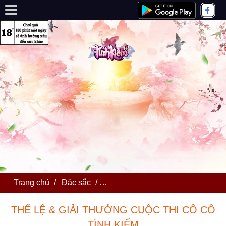
Trang chủ
/
Đặc sắc
/
THỂ LỆ & GIẢI THƯỞNG CUỘC 
THỂ LỆ & GIẢI THƯỞNG CUỘC THI CÔ CÔ
TÌNH KIẾM