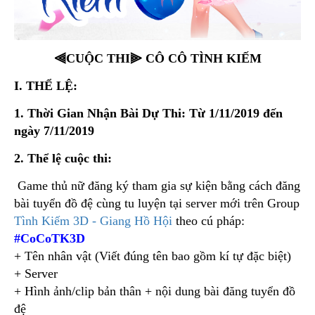
⫷CUỘC THI⫸ CÔ CÔ TÌNH KIẾM
I. THỂ LỆ:
1. Thời Gian Nhận Bài Dự Thi: Từ 1/11/2019 đến
ngày 7/11/2019
2. Thể lệ cuộc thi:
Game thủ nữ đăng ký tham gia sự kiện bằng cách đăng
bài tuyển đồ đệ cùng tu luyện tại server mới trên Group
Tình Kiếm 3D - Giang Hồ Hội
theo cú pháp:
#CoCoTK3D
+ Tên nhân vật (Viết đúng tên bao gồm kí tự đặc biệt)
+ Server
+ Hình ảnh/clip bản thân + nội dung bài đăng tuyển đồ
đệ