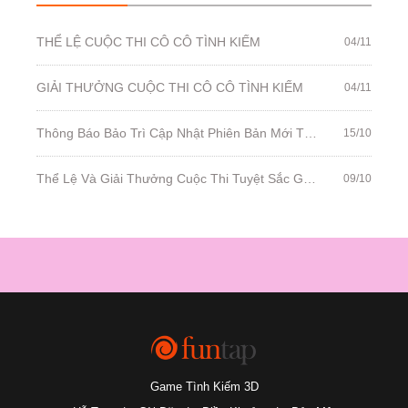
THỂ LỆ CUỘC THI CÔ CÔ TÌNH KIẾM
04/11
GIẢI THƯỞNG CUỘC THI CÔ CÔ TÌNH KIẾM
04/11
Thông Báo Bảo Trì Cập Nhật Phiên Bản Mới Thiên Định Nhân Duyên - Ngày 16/10/2019
15/10
Thể Lệ Và Giải Thưởng Cuộc Thi Tuyệt Sắc Giai Nhân Mùa 2
09/10
Game Tình Kiếm 3D