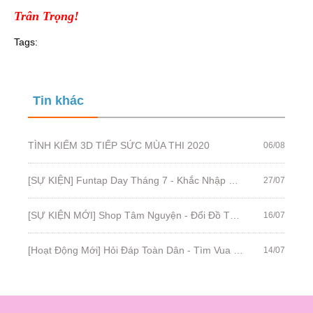
Trân Trọng!
Tags:
Tin khác
TÌNH KIẾM 3D TIẾP SỨC MÙA THI 2020
06/08
[SỰ KIỆN] Funtap Day Tháng 7 - Khắc Nhập Khắc Xuất - Nhận Code Vạn Kim
27/07
[SỰ KIỆN MỚI] Shop Tâm Nguyện - Đổi Đồ Tùy Tâm!
16/07
[Hoạt Động Mới] Hỏi Đáp Toàn Dân - Tìm Vua Thông Thái!
14/07