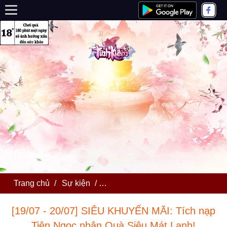
Trang chủ
/
Sự kiện
/
[19/07 - 20/07] SIÊU KHUYẾN MÃI
[19/07 - 20/07] SIÊU KHUYẾN MÃI: Tích nạp
Tiên Ngọc nhận Quà Siêu Mát Lạnh!