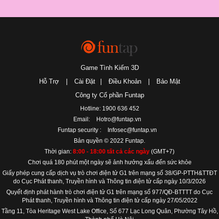
Game Tình Kiếm 3D
Hỗ Trợ
|
Cài Đặt
|
Điều Khoản
|
Bảo Mật
Công ty Cổ phần Funtap
Hotline: 1900 636 452
Email:
Hotro@funtap.vn
Funtap security :
Infosec@funtap.vn
Bản quyền © 2022 Funtap.
Thời gian:
8:00 - 18:00 tất cả các ngày
(GMT+7)
Chơi quá 180 phút một ngày sẽ ảnh hưởng xấu đến sức khỏe
Giấy phép cung cấp dịch vụ trò chơi điện tử G1 trên mạng số 38/GP-PTTH&TTĐT
do Cục Phát thanh, Truyền hình và Thông tin điện tử cấp ngày 10/3/2026
Quyết định phát hành trò chơi điện tử G1 trên mạng số 977/QĐ-BTTTT do Cục
Phát thanh, Truyền hình và Thông tin điện tử cấp ngày 27/05/2022
Tầng 11, Tòa Heritage West Lake Office, Số 677 Lạc Long Quân, Phường Tây Hồ,