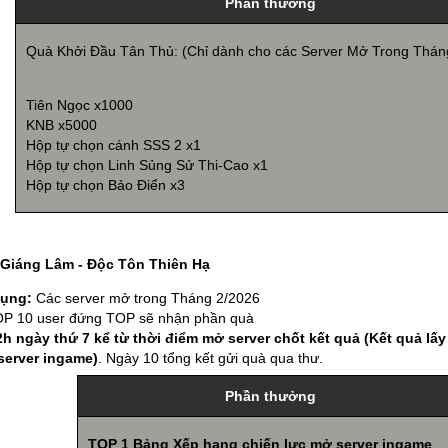
Phần thưởng
Quà Khởi Đầu Tân Thủ: (Chỉ dành cho các Server Mở Trong Thán
Tiên Ngọc x1000
KNB x5000
Hộp tự chọn cánh SSS 2 x1
Hộp tự chọn Linh Sủng Sử Thi-Cao x1
Hộp tự chọn Bảo Điển x3
Giáng Lâm - Độc Tôn Thiên Hạ
dụng:
Các server mở trong Tháng 2/2026
P 10 user đứng TOP sẽ nhận phần quà
2h ngày thứ 7 kể từ thời điểm mở server chốt kết quả (Kết quả lấ
server ingame)
. Ngày 10 tổng kết gửi quà qua thư.
Phần thưởng
TOP 1 Bảng Xếp hạng chiến lực mở server ingame