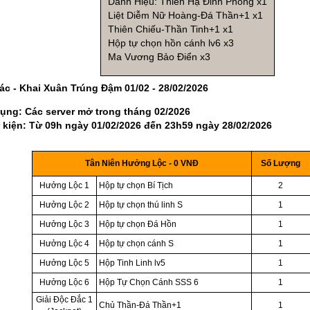
Danh Hiệu: Thiên Hạ Đỉnh Phong x1
Liệt Diễm Nữ Hoàng-Đá Thần+1 x1
Thiên Chiếu-Thần Tinh+1 x1
Hộp tự chọn hồn cánh lv6 x3
Ma Vương Bảo Điển x3
ác - Khai Xuân Trúng Đậm 01/02 - 28/02/2026
ụng: Các server mở trong tháng 02/2026
ự kiện: Từ 09h ngày 01/02/2026 đến 23h59 ngày 28/02/2026
A
B
C
Tân Niên Hưởng Lộc - 0 VNĐ
Số Lượng
Hưởng Lộc 1
Hộp tự chọn Bí Tịch
2
Hưởng Lộc 2
Hộp tự chọn thú linh S
1
Hưởng Lộc 3
Hộp tự chọn Đá Hồn
1
Hưởng Lộc 4
Hộp tự chọn cánh S
1
Hưởng Lộc 5
Hộp Tinh Linh lv5
1
Hưởng Lộc 6
Hộp Tự Chọn Cánh SSS 6
1
Giải Độc Đắc 1
Chủ Thần-Đá Thần+1
1