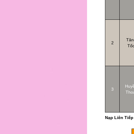
Tăn
2
Tố
Huy
3
Tho
Nạp Liên Tiếp
1