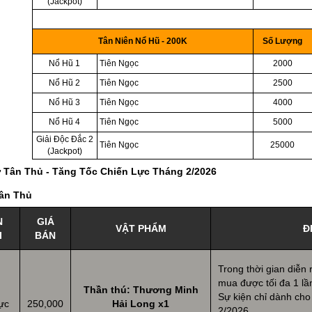
(Jackpot)
Tân Niên Nổ Hũ - 200K
Số Lượng
Nổ Hũ 1
Tiên Ngọc
2000
Nổ Hũ 2
Tiên Ngọc
2500
Nổ Hũ 3
Tiên Ngọc
4000
Nổ Hũ 4
Tiên Ngọc
5000
Giải Độc Đắc 2
Tiên Ngọc
25000
(Jackpot)
 Tân Thủ - Tăng Tốc Chiến Lực Tháng 2/2026
ân Thủ
N
GIÁ
VẬT PHẨM
Đ
I
BÁN
Trong thời gian diễn 
mua được tối đa 1 lầ
Thần thú: Thương Minh
Sự kiện chỉ dành cho
ực
250,000
Hải Long x1
2/2026