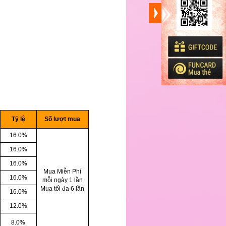
D
E
Tỷ lệ
Số lượt mua
16.0%
16.0%
16.0%
Mua Miễn Phí
16.0%
mỗi ngày 1 lần
Mua tối đa 6 lần
16.0%
12.0%
8.0%