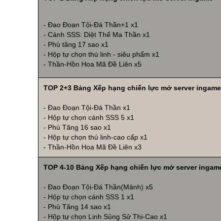
- Đao Đoạn Tội-Đá Thần+1 x1
- Cánh SSS: Diệt Thế Ma Thần x1
- Phù tăng 17 sao x1
- Hộp tự chọn thú linh - siêu phẩm x1
- Thần-Hồn Hoa Mã Đề Liên x5
TOP 2+3 Bảng Xếp hạng chiến lực mở server ingame
- Đao Đoạn Tội-Đá Thần x1
- Hộp tự chọn cánh SSS 5 x1
- Phù Tăng 16 sao x1
- Hộp tự chọn thú linh-cao cấp x1
- Thần-Hồn Hoa Mã Đề Liên x3
TOP 4-10 Bảng Xếp hạng chiến lực mở server ingam
- Đao Đoạn Tội-Đá Thần(Mảnh) x5
- Hộp tự chọn cánh SSS 1 x1
- Phù Tăng 14 sao x1
- Hộp tự chọn Linh Sủng Sử Thi-Cao x1