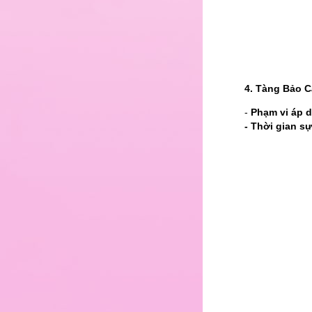
4. Tàng Bảo C
-
Phạm vi áp d
- Thời gian s
1
2
3
4
5
6
7