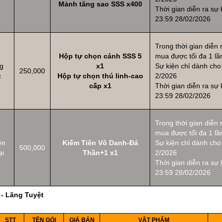
Mảnh tăng sao SSS x400
Thời gian diễn ra sự
23:59 28/02/2026
Trong thời gian diễn 
Hộp tự chọn cánh SSS 5
mua được tối đa 1 lầ
g
x1
Sự kiện chỉ dành cho
250,000
c
Hộp tự chọn thú linh-cao
2/2026
cấp x1
Thời gian diễn ra sự
23:59 28/02/2026
Trong thời gian diễn 
mua được tối đa 1 lầ
ền
Kiếm Tiên Vô Danh-Đá
Sự kiện chỉ dành cho
500,000
ại
Thần+1 x1
2/2026
Thời gian diễn ra sự
23:59 28/02/2026
 - Lãng Tuyệt
A
B
C
D
E
STT
TÊN GÓI
GIÁ BÁN
VẬT PHẨM