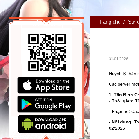
Trang chủ
/
Sự k
TẢI GAME
31/01/2026
Huynh tỷ thân 
Các server mới
1. Tân Binh C
- Thời gian:
T
- Phạm vi:
Các 
- Nội dung:
Tro
02/2026