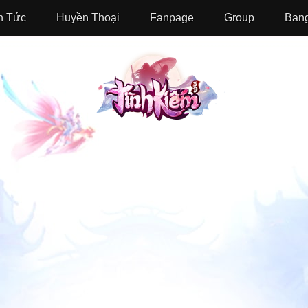
n Tức
Huyền Thoại
Fanpage
Group
Bang