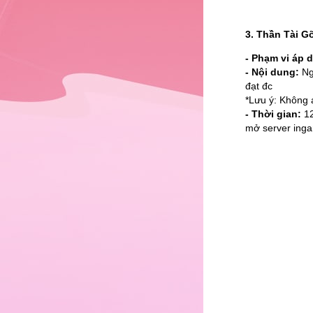
3. Thần Tài 
- Phạm vi áp 
- Nội dung:
Ng
đạt đc
*Lưu ý: Không 
- Thời gian:
12
mở server inga