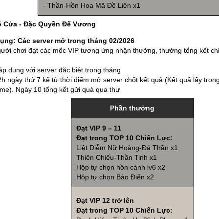
- Thần-Hồn Hoa Mã Đề Liên x1
Gõ Cửa - Đặc Quyền Đế Vương
dụng:
Các server mở trong tháng 02/2026
ười chơi đạt các mốc VIP tương ứng nhận thưởng, thưởng tổng kết chỉ
áp dụng với server đặc biệt trong tháng
h ngày thứ 7 kể từ thời điểm mở server chốt kết quả (Kết quả lấy tron
me). Ngày 10 tổng kết gửi quà qua thư
Phần thưởng
Đạt VIP 9 – 11
Đạt trong TOP 10 Chiến Lực:
Liệt Diễm Nữ Hoàng-Đá Thần x1
Thiên Chiếu-Thần Tinh x1
Hộp tự chọn hồn cánh lv6 x2
Hộp tự chọn Bảo Điển x2
Đạt VIP 12 trở lên
Đạt trong TOP 10 Chiến Lực: