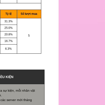
Tỷ lệ
Số lượt mua
31.3%
25.0%
20.8%
5
16.7%
6.3%
IỀU KIỆN
ra sự kiện, mỗi nhân vật
n.
 các server mới tháng