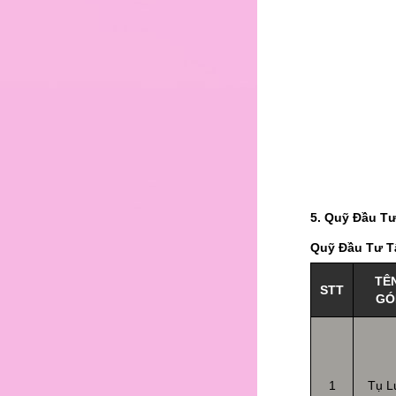
8
9
10
11
12
13
15
5. Quỹ Đầu Tư
Quỹ Đầu Tư T
TÊ
STT
GÓ
1
Tụ L