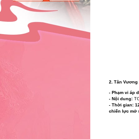
2.
Tân Vương 
- Phạm vi áp 
- Nội dung:
TO
- Thời gian:
1
chiến lực mở 