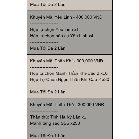
Mua Tối Đa 2 Lần
Khuyến Mãi Yêu Linh - 400,000 VNĐ
------------------
Hộp tự chọn Yêu Linh x1
Hộp tự chọn bảo cụ Yêu Linh x4
------------------
Mua Tối Đa 2 Lần
Khuyến Mãi Thần Khí - 300,000 VNĐ
------------------
Hộp tự chọn Mảnh Thần Khí-Cao 2 x10
Hộp Tự Chọn Ngọc Thần Khí-Cao 2 x30
------------------
Mua Tối Đa 2 Lần
Khuyến Mãi Thần Thú - 300,000 VNĐ
------------------
Thần thú: Tinh Hà Kỳ Lân x1
Mảnh tăng sao SSS x250
------------------
Mua Tối Đa 1 Lần