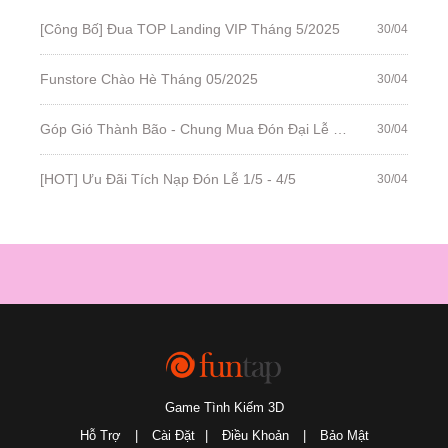
[Công Bố] Đua TOP Landing VIP Tháng 5/2025
30/04
Funstore Chào Hè Tháng 05/2025
30/04
Góp Gió Thành Bão - Chung Mua Đón Đại Lễ (1/5 - 4/5)
30/04
[HOT] Ưu Đãi Tích Nạp Đón Lễ 1/5 - 4/5
30/04
Game Tình Kiếm 3D
Hỗ Trợ
|
Cài Đặt
|
Điều Khoản
|
Bảo Mật