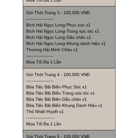
Mua Tối Đa 1 Lần
Gói Thời Trang 3 - 100,000 VNĐ
------------------
Bích Hải Ngọc Long·Phục sức x1
Bích Hải Ngọc Long·Trang sức tóc x1
Bích Hải Ngọc Long·Dấu chân x1
Bích Hải Ngọc Long·Khung danh hiệu x1
Thương Hải Minh Châu x1
------------------
Mua Tối Đa 1 Lần
Gói Thời Trang 4 - 100,000 VNĐ
------------------
Bữa Tiệc Bãi Biển·Phục Sức x1
Bữa Tiệc Bãi Biển·Trang sức tóc x1
Bữa Tiệc Bãi Biển·Dấu chân x1
Bữa Tiệc Bãi Biển·Khung Danh Hiệu x1
Thỏ Nhiệt Huyết x1
------------------
Mua Tối Đa 1 Lần
Gói Thời Trang 5 - 100,000 VNĐ