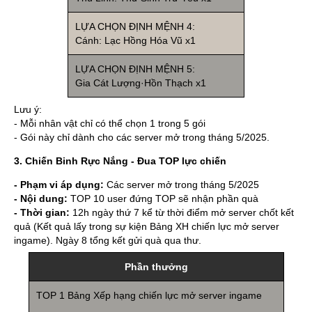
LỰA CHỌN ĐỊNH MỆNH 4:
Cánh: Lạc Hồng Hóa Vũ x1
LỰA CHỌN ĐỊNH MỆNH 5:
Gia Cát Lượng·Hồn Thạch x1
Lưu ý:
- Mỗi nhân vật chỉ có thể chọn 1 trong 5 gói
- Gói này chỉ dành cho các server mở trong tháng 5/2025.
3.
Chiến Binh Rực Nắng - Đua TOP lực chiến
- Phạm vi áp dụng:
Các server mở trong tháng 5/2025
- Nội dung:
TOP 10 user đứng TOP sẽ nhận phần quà
- Thời gian:
12h ngày thứ 7 kể từ thời điểm mở server chốt kết
quả (Kết quả lấy trong sự kiện Bảng XH chiến lực mở server
ingame). Ngày 8 tổng kết gửi quà qua thư.
Phần thưởng
TOP 1 Bảng Xếp hạng chiến lực mở server ingame