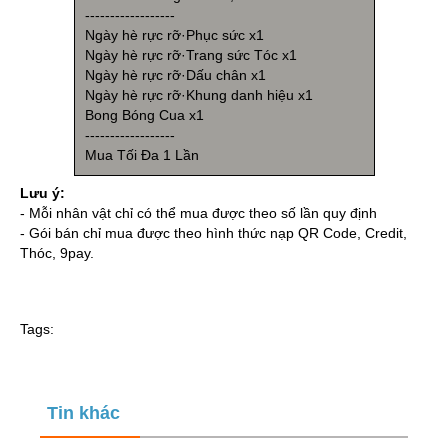
------------------
Ngày hè rực rỡ·Phục sức x1
Ngày hè rực rỡ·Trang sức Tóc x1
Ngày hè rực rỡ·Dấu chân x1
Ngày hè rực rỡ·Khung danh hiệu x1
Bong Bóng Cua x1
------------------
Mua Tối Đa 1 Lần
Lưu ý:
- Mỗi nhân vật chỉ có thể mua được theo số lần quy định
- Gói bán chỉ mua được theo hình thức nạp QR Code, Credit,
Thóc, 9pay.
Tags:
Tin khác