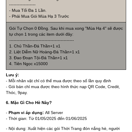
------------------
- Mua Tối Đa 1 Lần.
- Phải Mua Gói Mùa Hạ 3 Trước
Gói Tự Chọn 0 Đồng. Sau khi mua xong "Mùa Hạ 4" sẽ được
tự chọn 1 trong các item dưới đây:
--------------------------------------------
1. Chủ Thần-Đá Thần+1 x1
2. Liệt Diễm Nữ Hoàng-Đá Thần+1 x1
3. Đao Đoạn Tội-Đá Thần+1 x1
4. Tiên Ngọc x15000
Lưu ý:
- Mỗi nhân vật chỉ có thể mua được theo số lần quy định
- Gói bán chỉ mua được theo hình thức nạp QR Code, Credit,
Thóc, 9pay.
6. Mặc Gì Cho Hè Này?
-
Phạm vi áp dụng:
All Server
- Thời gian: Từ 01/05/2025 đến 01/06/2025
- Nội dung: Xuất hiện các gói Thời Trang đón nắng hè, người