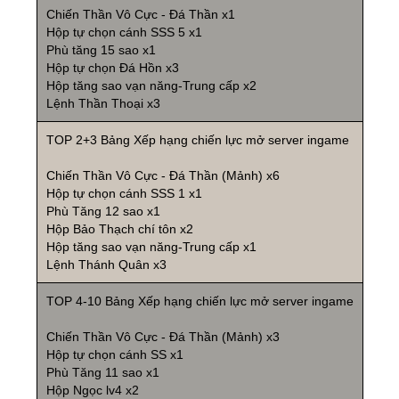
Chiến Thần Vô Cực - Đá Thần x1
Hộp tự chọn cánh SSS 5 x1
Phù tăng 15 sao x1
Hộp tự chọn Đá Hồn x3
Hộp tăng sao vạn năng-Trung cấp x2
Lệnh Thần Thoại x3
TOP 2+3 Bảng Xếp hạng chiến lực mở server ingame
Chiến Thần Vô Cực - Đá Thần (Mảnh) x6
Hộp tự chọn cánh SSS 1 x1
Phù Tăng 12 sao x1
Hộp Bảo Thạch chí tôn x2
Hộp tăng sao vạn năng-Trung cấp x1
Lệnh Thánh Quân x3
TOP 4-10 Bảng Xếp hạng chiến lực mở server ingame
Chiến Thần Vô Cực - Đá Thần (Mảnh) x3
Hộp tự chọn cánh SS x1
Phù Tăng 11 sao x1
Hộp Ngọc lv4 x2