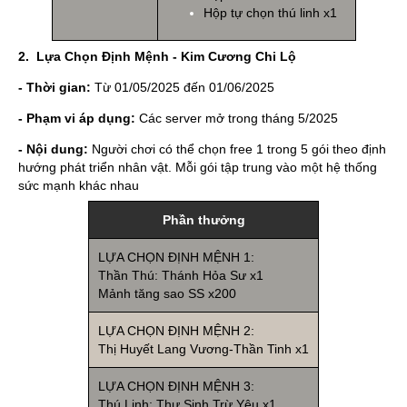
Hộp tự chọn thú linh x1
2
. Lựa Chọn Định Mệnh - Kim Cương Chi Lộ
- Thời gian:
Từ 01/05/2025 đến 01/06/2025
- Phạm vi áp dụng:
Các server mở trong tháng 5/2025
- Nội dung:
Người chơi có thể chọn free 1 trong 5 gói theo định
hướng phát triển nhân vật. Mỗi gói tập trung vào một hệ thống
sức mạnh khác nhau
Phần thưởng
LỰA CHỌN ĐỊNH MỆNH 1:
Thần Thú: Thánh Hỏa Sư x1
Mảnh tăng sao SS x200
LỰA CHỌN ĐỊNH MỆNH 2:
Thị Huyết Lang Vương-Thần Tinh x1
LỰA CHỌN ĐỊNH MỆNH 3:
Thú Linh: Thư Sinh Trừ Yêu x1