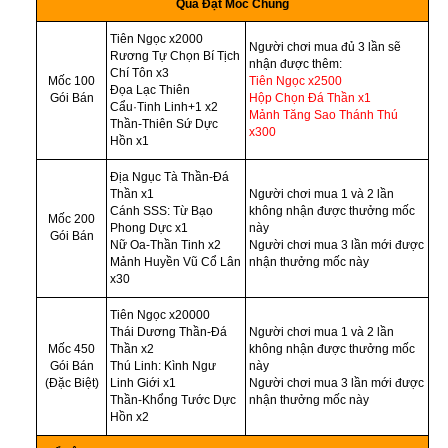
8
Quà Đạt Mốc Chung
Tiên Ngọc x2000
Người chơi mua đủ 3 lần sẽ
Rương Tự Chọn Bí Tịch
nhận được thêm:
Chí Tôn x3
Mốc 100
Tiên Ngọc x2500
9
Đọa Lạc Thiên
Gói Bán
Hộp Chọn Đá Thần x1
Cẩu·Tinh Linh+1 x2
Mảnh Tăng Sao Thánh Thú
Thần-Thiên Sứ Dực
x300
Hồn x1
Địa Ngục Tà Thần-Đá
Thần x1
Người chơi mua 1 và 2 lần
Cánh SSS: Từ Bạo
không nhận được thưởng mốc
Mốc 200
10
Phong Dực x1
này
Gói Bán
Nữ Oa-Thần Tinh x2
Người chơi mua 3 lần mới được
Mảnh Huyền Vũ Cổ Lân
nhận thưởng mốc này
x30
Tiên Ngọc x20000
Thái Dương Thần-Đá
Người chơi mua 1 và 2 lần
Mốc 450
Thần x2
không nhận được thưởng mốc
11
Gói Bán
Thú Linh: Kình Ngư
này
(Đặc Biệt)
Linh Giới x1
Người chơi mua 3 lần mới được
Thần-Khổng Tước Dực
nhận thưởng mốc này
Hồn x2