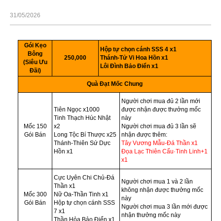
31/05/2026
A
B
C
D
E
F
Gói Kẹo
Hộp tự chọn cánh SSS 4 x1
Bông
250,000
Thánh-Tử Vi Hoa Hồn x1
(Siêu Ưu
Lôi Đình Bảo Điển x1
Đãi)
8
Quà Đạt Mốc Chung
Người chơi mua đủ 2 lần mới
Tiên Ngọc x1000
được nhận được thưởng mốc
Tinh Thạch Húc Nhật
này
Mốc 150
x2
Người chơi mua đủ 3 lần sẽ
9
Gói Bán
Long Tộc Bí Thược x25
nhận được thêm:
Thánh-Thiên Sứ Dực
Tây Vương Mẫu-Đá Thần x1
Hồn x1
Đọa Lạc Thiên Cẩu·Tinh Linh+1
x1
Cực Uyên Chi Chủ-Đá
Người chơi mua 1 và 2 lần
Thần x1
không nhận được thưởng mốc
Mốc 300
Nữ Oa-Thần Tinh x1
10
này
Gói Bán
Hộp tự chọn cánh SSS
Người chơi mua 3 lần mới được
7 x1
nhận thưởng mốc này
Thần Hỏa Bảo Điển x1