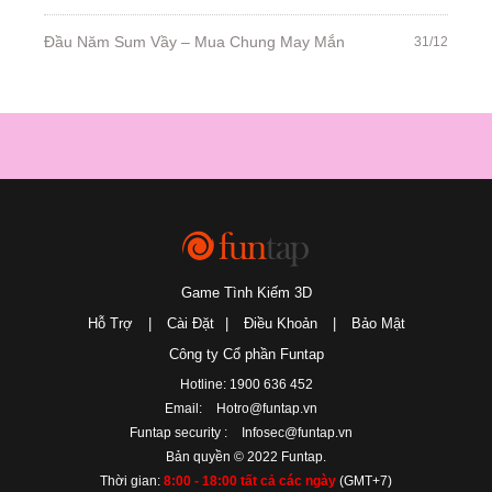
Đầu Năm Sum Vầy – Mua Chung May Mắn
31/12
Game Tình Kiếm 3D
Hỗ Trợ
|
Cài Đặt
|
Điều Khoản
|
Bảo Mật
Công ty Cổ phần Funtap
Hotline: 1900 636 452
Email:
Hotro@funtap.vn
Funtap security :
Infosec@funtap.vn
Bản quyền © 2022 Funtap.
Thời gian:
8:00 - 18:00 tất cả các ngày
(GMT+7)