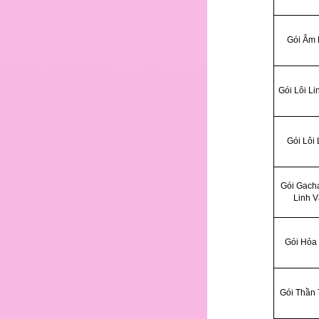
30
Gói Âm 
31
Gói Lôi Li
32
Gói Lôi 
Gói Gach
33
Linh 
34
Gói Hỏa 
35
Gói Thần 