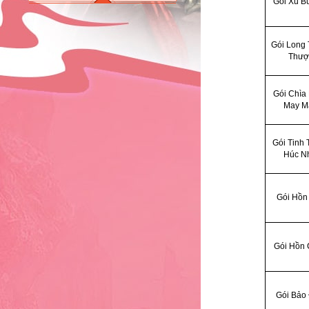
4
Gói Xu B
Gói Long 
5
Thượ
Gói Chìa
6
May M
Gói Tinh 
7
Húc N
8
Gói Hồn
9
Gói Hồn
10
Gói Bảo