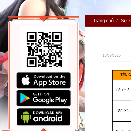
Trang chủ
/
Sự k
TẢI GAME
15/09/2025
A
1
TÊN G
2
Gói Phiế
3
Gói Xúc