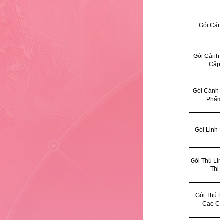
11
Gói Cá
Gói Cánh
12
Cấp
Gói Cánh 
13
Phẩ
14
Gói Linh
Gói Thú Li
15
Thi
Gói Thú L
16
Cao C