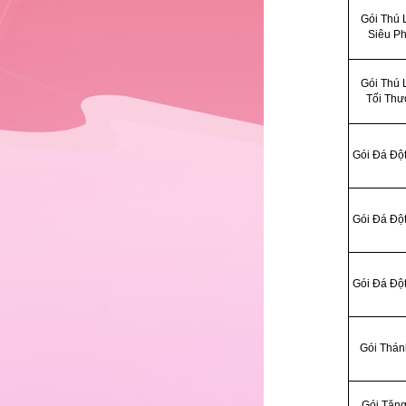
Gói Thú L
17
Siêu P
Gói Thú L
18
Tối Th
19
Gói Đá Đột
20
Gói Đá Đột
21
Gói Đá Đột
22
Gói Thán
Gói Tăn