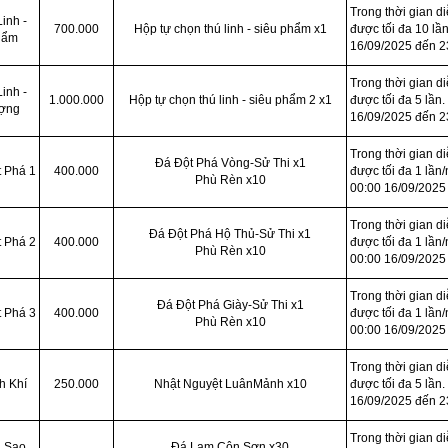
Trong thời gian d
inh -
700.000
Hộp tự chọn thú linh - siêu phẩm x1
được tối đa 10 lần
hẩm
16/09/2025 đến 2
Trong thời gian d
inh -
1.000.000
Hộp tự chọn thú linh - siêu phẩm 2 x1
được tối đa 5 lần.
ượng
16/09/2025 đến 2
Trong thời gian d
Đá Đột Phá Vòng-Sử Thi x1
 Phá 1
400.000
được tối đa 1 lần/
Phù Rèn x10
00:00 16/09/2025
Trong thời gian d
Đá Đột Phá Hộ Thủ-Sử Thi x1
 Phá 2
400.000
được tối đa 1 lần/
Phù Rèn x10
00:00 16/09/2025
Trong thời gian d
Đá Đột Phá Giày-Sử Thi x1
 Phá 3
400.000
được tối đa 1 lần/
Phù Rèn x10
00:00 16/09/2025
Trong thời gian d
h Khí
250.000
Nhật Nguyệt LuânMảnh x10
được tối đa 5 lần.
16/09/2025 đến 2
Trong thời gian d
g Sao
Đá Lam Côn Sơn x30