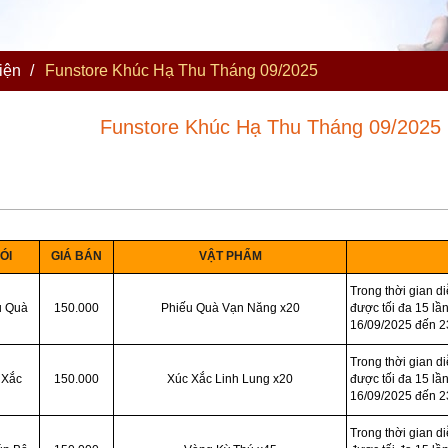
iện
/
Funstore Khúc Hạ Thu Tháng 09/2025
Funstore Khúc Hạ Thu Tháng 09/2025
B
C
D
ÓI
GIÁ BÁN
VẬT PHẨM
Trong thời gian d
u Quà
150.000
Phiếu Quà Vạn Năng x20
được tối đa 15 lần
16/09/2025 đến 2
Trong thời gian d
 Xắc
150.000
Xúc Xắc Linh Lung x20
được tối đa 15 lần
16/09/2025 đến 2
Trong thời gian d