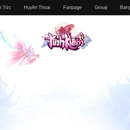
n Tức
Huyền Thoại
Fanpage
Group
Bang