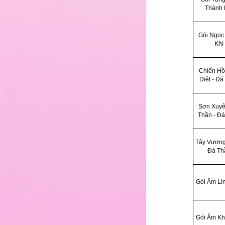
23
Thánh 
Gói Ngọc
24
Khí
Chiến Hồ
25
Diệt - Đá
Sơn Xuyê
26
Thần - Đ
Tây Vương
27
Đá Th
28
Gói Âm Li
29
Gói Âm Kh