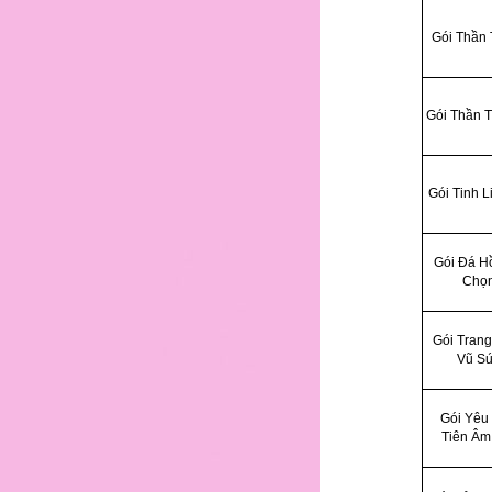
36
Gói Thần 
37
Gói Thần T
38
Gói Tinh L
Gói Đá H
39
Chọ
Gói Tran
40
Vũ S
Gói Yêu 
41
Tiên Âm