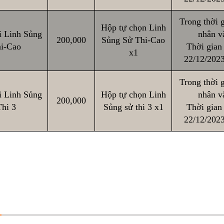
Trong thời g
Hộp tự chọn Linh
 Linh Sủng
nhân vậ
200,000
Sủng Sử Thi-Cao
i-Cao
Thời gian 
x1
22/12/2023
Trong thời g
 Linh Sủng
Hộp tự chọn Linh
nhân vậ
200,000
hi 3
Sủng sử thi 3 x1
Thời gian 
22/12/2023