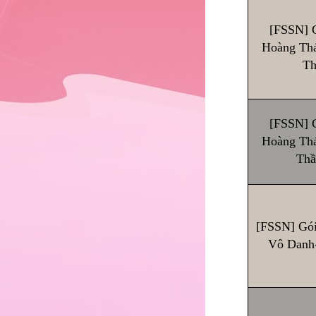
[FSSN] 
Hoàng Thá
Th
[FSSN] 
Hoàng Thá
Thầ
[FSSN] Gói
Vô Danh