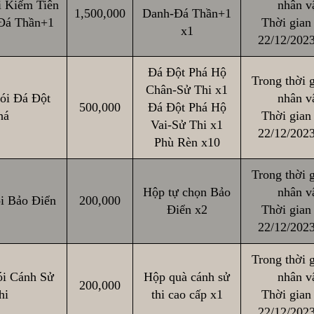
 Kiếm Tiên
nhân vậ
1,500,000
Danh-Đá Thần+1
Đá Thần+1
Thời gian 
x1
22/12/2023
Đá Đột Phá Hộ
Trong thời g
Chân-Sử Thi x1
ói Đá Đột
nhân vậ
500,000
Đá Đột Phá Hộ
há
Thời gian 
Vai-Sử Thi x1
22/12/2023
Phù Rèn x10
Trong thời g
Hộp tự chọn Bảo
nhân vậ
i Bảo Điển
200,000
Điển x2
Thời gian 
22/12/2023
Trong thời g
i Cánh Sử
Hộp quà cánh sử
nhân vậ
200,000
hi
thi cao cấp x1
Thời gian 
22/12/2023