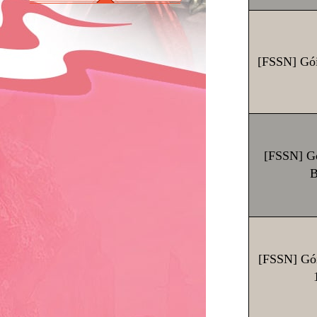
[FSSN] Gói
[FSSN] G
B
[FSSN] Gó