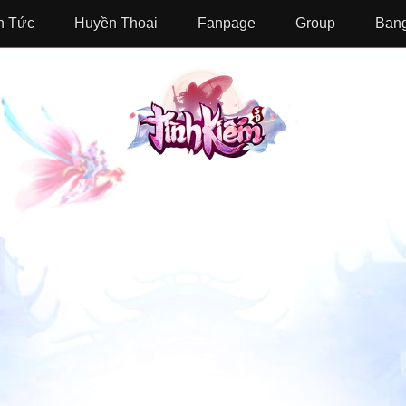
n Tức
Huyền Thoại
Fanpage
Group
Bang