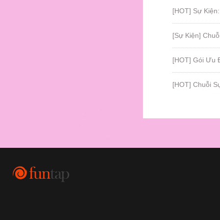
[HOT] Sự Kiện:
[Sự Kiện] Chuỗ
[HOT] Gói Ưu 
[HOT] Chuỗi S