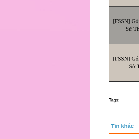
[FSSN] Gói
Sử Th
[FSSN] Gói
Sử T
Tags:
Tin khác