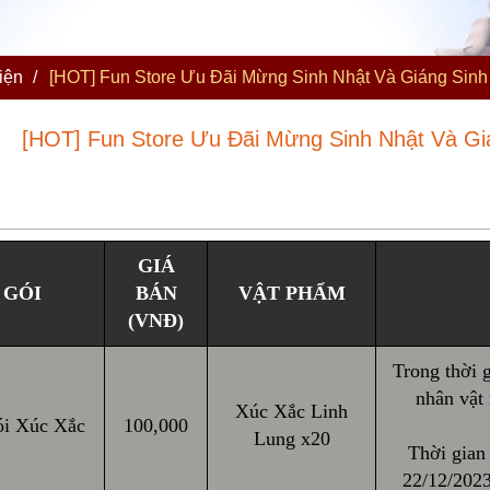
iện
/
[HOT] Fun Store Ưu Đãi Mừng Sinh Nhật Và Giáng Sinh
[HOT] Fun Store Ưu Đãi Mừng Sinh Nhật Và Gi
GIÁ
 GÓI
BÁN
VẬT PHẨM
(VNĐ)
Trong thời g
nhân vật
Xúc Xắc Linh
i Xúc Xắc
100,000
Lung x20
Thời gian 
22/12/2023