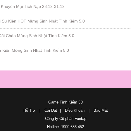
 Khuyến Mại Tích Nạp 28.12-31.12
i Sự Kiện HOT Mừng Sinh Nhật Tình Kiếm 5.0
Đãi Chào Mừng Sinh Nhật Tình Kiếm 5.0
ự Kiện Mừng Sinh Nhật Tình Kiếm 5.0
Game Tình Kiếm 3D
Hỗ Trợ
|
Cài Đặt
|
Điều Khoản
|
Bảo Mật
Công ty Cổ phần Funtap
Hotline: 1900 636 452