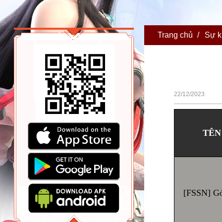
Trang chủ
/
Sự k
TẢI GAME
22/12/2023
TÊN
[FSSN] Gó