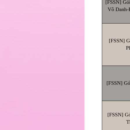
[FSSN] Gói
Vô Danh-
[FSSN] G
P
[FSSN] Gó
[FSSN] Gó
T