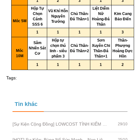
11
1
2
3
1
3
Hộp Tự
Liệt Diễm
Vũ Khí Hỗn
Chọn
Chủ Thần-
Nữ
Kim Cang
12
Nguyên
Cánh
Đá Thần+1
Hoàng-Đá
Bảo Điển
Mốc 5M
Trướng
SSS 6
Thần
13
1
1
1
1
3
Hộp tự
Sơn
Thần-
Sâm
chọn thú
Chủ Thần-
Xuyên Chi
Phượng
14
Nhiên Sát
Mốc
linh - siêu
Đá Thần+2
Thần-Đá
Hoàng Dực
Cơ
10M
phẩm 3
Thần+1
Hồn
15
1
1
1
1
2
Tags:
Tin khác
[Sự Kiện Cộng Đồng] LOWCOST TÌNH KIẾM 2025
29/10
[HOT] Sự Kiện: Bùng Nổ Sức Mạnh – Nạp Liên Tiếp, Đột Phá Giới Hạn!
25/10