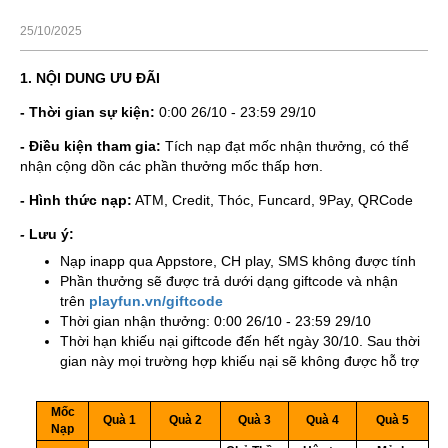
25/10/2025
1. NỘI DUNG ƯU ĐÃI
- Thời gian sự kiện:
0:00 26/10 - 23:59 29/10
- Điều kiện tham gia:
Tích nạp đạt mốc nhận thưởng, có thể
nhận cộng dồn các phần thưởng mốc thấp hơn.
- Hình thức nạp:
ATM, Credit, Thóc, Funcard, 9Pay, QRCode
-
Lưu ý:
Nạp inapp qua Appstore, CH play, SMS không được tính
Phần thưởng sẽ được trả dưới dạng giftcode và nhận
trên
playfun.vn/giftcode
Thời gian nhận thưởng: 0:00 26/10 - 23:59 29/10
Thời hạn khiếu nại giftcode đến hết ngày 30/10. Sau thời
gian này mọi trường hợp khiếu nại sẽ không được hỗ trợ
A
B
C
D
E
F
Mốc
1
Quà 1
Quà 2
Quà 3
Quà 4
Quà 5
Nạp