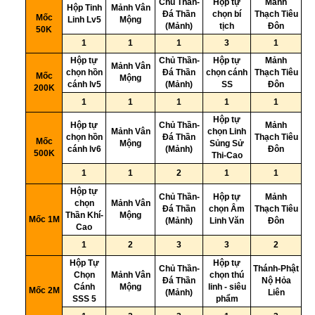
Chủ Thần-
Hộp tự
Mảnh
Hộp Tinh
Mảnh Vân
2
Đá Thần
chọn bí
Thạch Tiêu
Mốc
Linh Lv5
Mộng
(Mảnh)
tịch
Đôn
50K
3
1
1
1
3
1
Hộp tự
Chủ Thần-
Hộp tự
Mảnh
Mảnh Vân
4
chọn hồn
Đá Thần
chọn cánh
Thạch Tiêu
Mốc
Mộng
cánh lv5
(Mảnh)
SS
Đôn
200K
5
1
1
1
1
1
Hộp tự
Hộp tự
Chủ Thần-
Mảnh
Mảnh Vân
chọn Linh
6
chọn hồn
Đá Thần
Thạch Tiêu
Mốc
Mộng
Sủng Sử
cánh lv6
(Mảnh)
Đôn
500K
Thi-Cao
7
1
1
2
1
1
Hộp tự
Chủ Thần-
Hộp tự
Mảnh
chọn
Mảnh Vân
8
Đá Thần
chọn Âm
Thạch Tiêu
Thần Khí-
Mộng
Mốc 1M
(Mảnh)
Linh Văn
Đôn
Cao
9
1
2
3
3
2
Hộp Tự
Hộp tự
Chủ Thần-
Thánh-Phật
Chọn
Mảnh Vân
chọn thú
10
Đá Thần
Nộ Hỏa
Cánh
Mộng
linh - siêu
Mốc 2M
(Mảnh)
Liên
SSS 5
phẩm