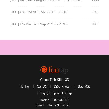
[HOT] ƯU ĐÃI VÕ LÂM 22/10 - 25/10
21/10
[HOT] Ưu Đãi Tích Nạp 21/10 - 24/10
20/10
Game Tình Kiếm 3D
Hỗ Trợ
|
Cài Đặt
|
Điều Khoản
|
Bảo Mật
Công ty Cổ phần Funtap
Hotline: 1900 636 452
Email:
Hotro@funtap.vn