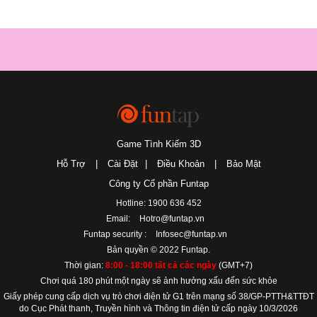
Game Tình Kiếm 3D
Hỗ Trợ
|
Cài Đặt
|
Điều Khoản
|
Bảo Mật
Công ty Cổ phần Funtap
Hotline: 1900 636 452
Email:
Hotro@funtap.vn
Funtap security :
Infosec@funtap.vn
Bản quyền © 2022 Funtap.
Thời gian:
8:00 - 18:00 tất cả các ngày
(GMT+7)
Chơi quá 180 phút một ngày sẽ ảnh hưởng xấu đến sức khỏe
Giấy phép cung cấp dịch vụ trò chơi điện tử G1 trên mạng số 38/GP-PTTH&TTĐT
do Cục Phát thanh, Truyền hình và Thông tin điện tử cấp ngày 10/3/2026