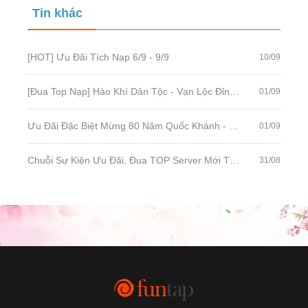
Tin khác
[HOT] Ưu Đãi Tích Nạp 6/9 - 9/9
10/09
[Đua Top Nạp] Hào Khí Dân Tộc - Vạn Lộc Đỉnh Cao (2/9 - 8/9)
01/09
Ưu Đãi Đặc Biệt Mừng 80 Năm Quốc Khánh - Duy Nhất 2.9. Mua Ngay!
01/09
Chuỗi Sự Kiện Ưu Đãi, Đua TOP Server Mới Tháng 9/2025
31/08