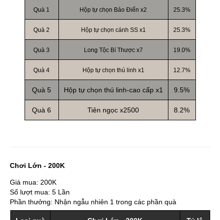
Quà 1
Hộp tự chọn Bảo Điển x2
25.3%
Quà 2
Hộp tự chọn cánh SS x1
25.3%
Quà 3
Long Tộc Bí Thược x7
19.0%
Quà 4
Hộp tự chọn thú linh x1
12.7%
Quà 5
Hộp tự chọn thú linh-cao cấp x1
9.5%
Quà 6
Tiên ngọc x2500
8.2%
Chơi Lớn - 200K
Giá mua: 200K
Số lượt mua: 5 Lần
Phần thưởng: Nhận ngẫu nhiên 1 trong các phần quà