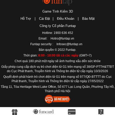
Game Tình Kiếm 3D
Hỗ Trợ
|
Cài Đặt
|
Điều Khoản
|
Bảo Mật
Công ty Cổ phần Funtap
Hotline: 1900 636 452
Email:
Hotro@funtap.vn
Funtap security :
Infosec@funtap.vn
Bản quyền © 2022 Funtap.
Thời gian:
8:00 - 18:00 tất cả các ngày
(GMT+7)
Chơi quá 180 phút một ngày sẽ ảnh hưởng xấu đến sức khỏe
Giấy phép cung cấp dịch vụ trò chơi điện tử G1 trên mạng số 38/GP-PTTH&TTĐT
do Cục Phát thanh, Truyền hình và Thông tin điện tử cấp ngày 10/3/2026
Quyết định phát hành trò chơi điện tử G1 trên mạng số 977/QĐ-BTTTT do Cục
Phát thanh, Truyền hình và Thông tin điện tử cấp ngày 27/05/2022
Tầng 11, Tòa Heritage West Lake Office, Số 677 Lạc Long Quân, Phường Tây Hồ,
Thành phố Hà Nội