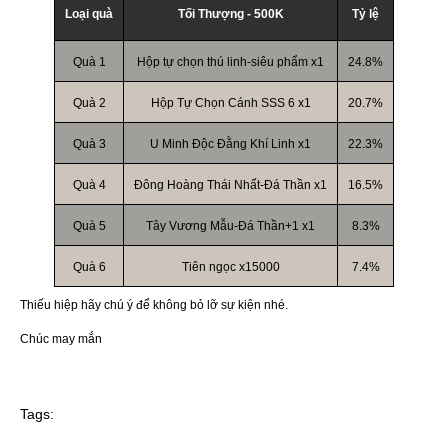
Loại quà
Tối Thượng - 500K
Tỷ lệ
Quà 1
Hộp tự chọn thú linh-siêu phẩm x1
24.8%
Quà 2
Hộp Tự Chọn Cánh SSS 6 x1
20.7%
Quà 3
U Minh Độc Đằng Khí Linh x1
22.3%
Quà 4
Đông Hoàng Thái Nhất-Đá Thần x1
16.5%
Quà 5
Tây Vương Mẫu-Đá Thần+1 x1
8.3%
Quà 6
Tiên ngọc x15000
7.4%
Thiếu hiệp hãy chú ý để không bỏ lỡ sự kiện nhé.
Chúc may mắn
Tags: