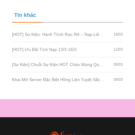
Tin khác
[HOT] Sự Kiện: Hành Trình Rực Rỡ – Nạp Liên Tiếp Giữa Tháng 3
18/03
[HOT] Ưu Đãi Tích Nạp 13/3-16/3
12/03
[Sự Kiện] Chuỗi Sự Kiện HOT Chào Mừng Quốc Tế Phụ Nữ 8.3
06/03
Khai Mở Server Đặc Biệt Hồng Liên Tuyệt Sắc - 9H 8/3. Đua TOP Ngay!
06/03