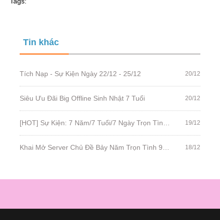
Tags:
Tin khác
Tích Nạp - Sự Kiện Ngày 22/12 - 25/12
20/12
Siêu Ưu Đãi Big Offline Sinh Nhật 7 Tuổi
20/12
[HOT] Sự Kiện: 7 Năm/7 Tuổi/7 Ngày Trọn Tình - Quà Khủng Tri Ân
19/12
Khai Mở Server Chủ Đề Bảy Năm Trọn Tình 9H 20/12. Đua TOP Ngay!
18/12