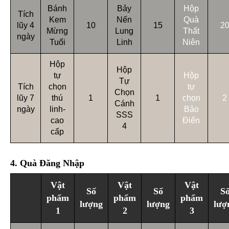
Bánh
Bảy
Hộp
Tích
Kem
Nến
Quà
lũy 4
10
15
2
Mừng
Lung
Thất
ngày
Tuổi
Linh
Niên
Hộp
Hộp
tự
Hộp
Tự
Tích
chọn
tự
Chọn
lũy 7
thú
1
1
chọn
2
Cánh
ngày
linh-
Bảo
SSS
cao
Điển
4
cấp
4. Quà Đăng Nhập
Vật
Vật
Vật
Số
Số
S
phẩm
phẩm
phẩm
lượng
lượng
lượ
1
2
3