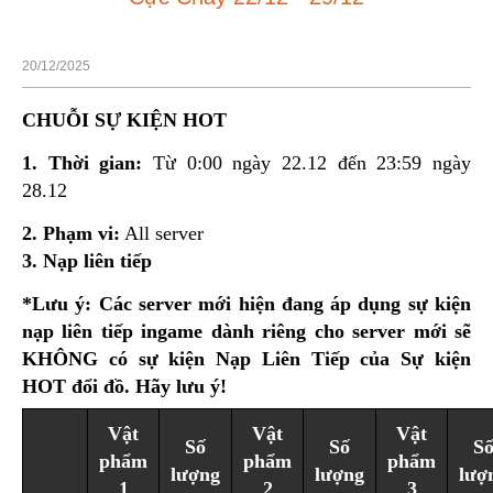
20/12/2025
CHUỖI SỰ KIỆN HOT
1. Thời gian:
Từ 0:00 ngày 22.12 đến 23:59 ngày
28.12
2. Phạm vi:
All server
3. Nạp liên tiếp
*Lưu ý: Các server mới hiện đang áp dụng sự kiện
nạp liên tiếp ingame dành riêng cho server mới sẽ
KHÔNG có sự kiện Nạp Liên Tiếp của Sự kiện
HOT đổi đồ. Hãy lưu ý!
Vật
Vật
Vật
Số
Số
S
phẩm
phẩm
phẩm
lượng
lượng
lượ
1
2
3