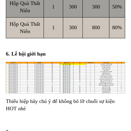
Hộp Quà Thất
1
300
300
50%
Niên
Hộp Quà Thất
1
300
800
80%
Niên
6. Lễ hội giới hạn
Thiếu hiệp hãy chú ý để không bỏ lỡ chuỗi sự kiện
HOT nhé