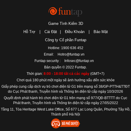
Game Tình Kiếm 3D
Hỗ Trợ
|
Cài Đặt
|
Điều Khoản
|
Bảo Mật
Công ty Cổ phần Funtap
Hotline: 1900 636 452
Email:
Hotro@funtap.vn
Funtap security :
Infosec@funtap.vn
Bản quyền © 2022 Funtap.
Thời gian:
8:00 - 18:00 tất cả các ngày
(GMT+7)
Chơi quá 180 phút một ngày sẽ ảnh hưởng xấu đến sức khỏe
Giấy phép cung cấp dịch vụ trò chơi điện tử G1 trên mạng số 38/GP-PTTH&TTĐT
do Cục Phát thanh, Truyền hình và Thông tin điện tử cấp ngày 10/3/2026
Quyết định phát hành trò chơi điện tử G1 trên mạng số 977/QĐ-BTTTT do Cục
Phát thanh, Truyền hình và Thông tin điện tử cấp ngày 27/05/2022
Tầng 11, Tòa Heritage West Lake Office, Số 677 Lạc Long Quân, Phường Tây Hồ,
Thành phố Hà Nội