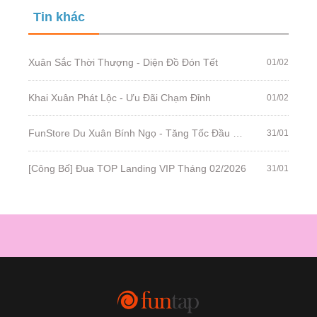
Tin khác
Xuân Sắc Thời Thượng - Diện Đồ Đón Tết
01/02
Khai Xuân Phát Lộc - Ưu Đãi Chạm Đỉnh
01/02
FunStore Du Xuân Bính Ngọ - Tăng Tốc Đầu Năm
31/01
[Công Bố] Đua TOP Landing VIP Tháng 02/2026
31/01