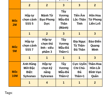
9
2
2
3
3
2
Tây
Hộp tự
Mảnh Từ
Vương
Tiên Âm
Hồn Hoa
10
chọn cánh
Bạo Phong
Mẫu-Đá
Lộc-Thần
Tử Phong
Mốc
SSS 5
Dực
Thần
Tinh
Liên Lv5
2M
(Mảnh)
11
1
2
3
1
3
Hộp tự
Tây
Hộp tự
Địa Ngục
Bảo Điển
chọn thú
Vương
12
chọn cánh
Tà Thần-
Quang
Mốc
linh - siêu
Mẫu-Đá
SSS 7
Đá Thần
Minh
5M
phẩm 3
Thần+1
13
1
1
1
1
3
Anh Hùng
Hộp tự
Tây
Cực Uyên
Thần-Hoa
Mới Đặc
chọn kỹ
Vương
Chi Chủ-
Hồn Lôi
14
Mốc
Biệt:
năng
Mẫu-Đá
Đá
Đình Vạn
10M
Sylvanas
Sylvanas
Thần+2
Thần+1
Quân
15
1
4
1
1
2
Tags: