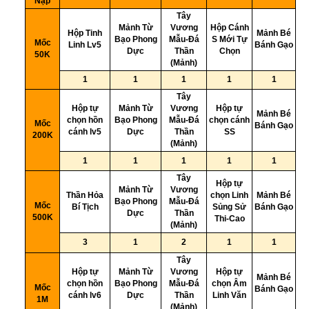
Nạp
Tây
Mảnh Từ
Vương
Hộp Cánh
Hộp Tinh
Mảnh Bé
2
Bạo Phong
Mẫu-Đá
S Mới Tự
Mốc
Linh Lv5
Bánh Gạo
Dực
Thần
Chọn
50K
(Mảnh)
3
1
1
1
1
1
Tây
Hộp tự
Mảnh Từ
Vương
Hộp tự
Mảnh Bé
4
chọn hồn
Bạo Phong
Mẫu-Đá
chọn cánh
Mốc
Bánh Gạo
cánh lv5
Dực
Thần
SS
200K
(Mảnh)
5
1
1
1
1
1
Tây
Hộp tự
Mảnh Từ
Vương
Thần Hỏa
chọn Linh
Mảnh Bé
6
Bạo Phong
Mẫu-Đá
Mốc
Bí Tịch
Sủng Sử
Bánh Gạo
Dực
Thần
500K
Thi-Cao
(Mảnh)
7
3
1
2
1
1
Tây
Hộp tự
Mảnh Từ
Vương
Hộp tự
Mảnh Bé
8
chọn hồn
Bạo Phong
Mẫu-Đá
chọn Âm
Mốc
Bánh Gạo
cánh lv6
Dực
Thần
Linh Văn
1M
(Mảnh)