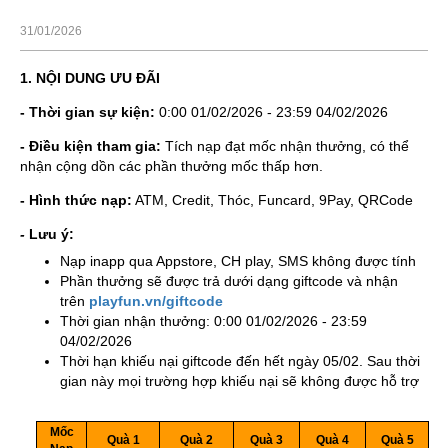
31/01/2026
1. NỘI DUNG ƯU ĐÃI
- Thời gian sự kiện:
0:00 01/02/2026 - 23:59 04/02/2026
- Điều kiện tham gia:
Tích nạp đạt mốc nhận thưởng, có thể
nhận cộng dồn các phần thưởng mốc thấp hơn.
- Hình thức nạp:
ATM, Credit, Thóc, Funcard, 9Pay, QRCode
-
Lưu ý:
Nạp inapp qua Appstore, CH play, SMS không được tính
Phần thưởng sẽ được trả dưới dạng giftcode và nhận
trên
playfun.vn/giftcode
Thời gian nhận thưởng: 0:00 01/02/2026 - 23:59
04/02/2026
Thời hạn khiếu nại giftcode đến hết ngày 05/02. Sau thời
gian này mọi trường hợp khiếu nại sẽ không được hỗ trợ
A
B
C
D
E
F
Mốc
1
Quà 1
Quà 2
Quà 3
Quà 4
Quà 5