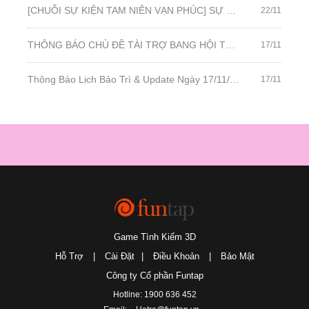
[CHUỖI SỰ KIỆN TAM NIÊN VẠN PHÚC] SỰ KIỆN 2: GIẢI ĐẤU TAM NIÊN ĐẠI CHIẾN
22/11
THÔNG BÁO CHỦ ĐỀ TÀI TRỢ BANG HỘI TUẦN 144: SƯ ĐỒ BANG HỘI
17/11
Thông Báo Lịch Bảo Trì & Update Ngày 17/11/2021
17/11
Game Tình Kiếm 3D
Hỗ Trợ
|
Cài Đặt
|
Điều Khoản
|
Bảo Mật
Công ty Cổ phần Funtap
Hotline: 1900 636 452