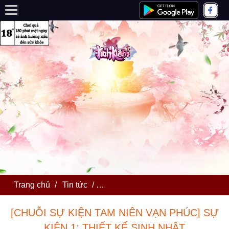
Trang chủ
/
Tin tức
/
[CHUỖI SỰ KIỆN TAM NIÊN VẠN 
[CHUỖI SỰ KIỆN TAM NIÊN VẠN PHÚC] SỰ
KIỆN 1: THIẾT KẾ SINH NHẬT