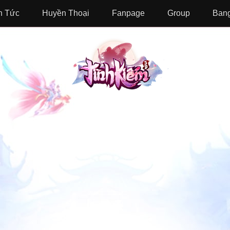
n Tức
Huyền Thoại
Fanpage
Group
Bang