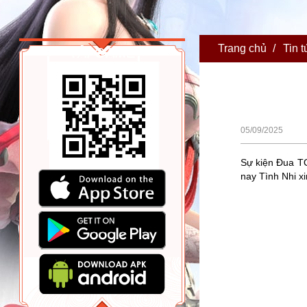
Trang chủ
/
Tin t
TẢI GAME
05/09/2025
Sự kiện Đua TO
nay Tình Nhi x