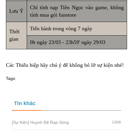
Chỉ tính nạp Tiên Ngọc vào game, không
Lưu Ý
tính mua gói funstore
Tiến hành trong vòng 7 ngày
Thời
gian
0h ngày 23/03 - 23h59' ngày 29/03
Các Thiếu hiệp hãy chú ý để không bỏ lỡ sự kiện nhé!
Tags:
Tin khác
[Sự Kiện] Huynh Đệ Đạp Sóng
13/06