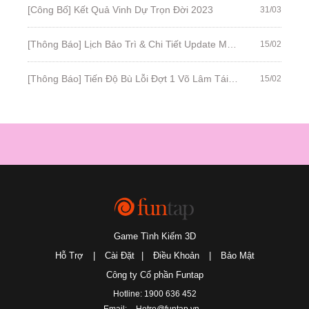
[Công Bố] Kết Quả Vinh Dự Trọn Đời 2023
31/03
[Thông Báo] Lịch Bảo Trì & Chi Tiết Update Mới Ngày 16/2/2023
15/02
[Thông Báo] Tiến Độ Bù Lỗi Đợt 1 Võ Lâm Tái Khởi
15/02
Game Tình Kiếm 3D
Hỗ Trợ
|
Cài Đặt
|
Điều Khoản
|
Bảo Mật
Công ty Cổ phần Funtap
Hotline: 1900 636 452