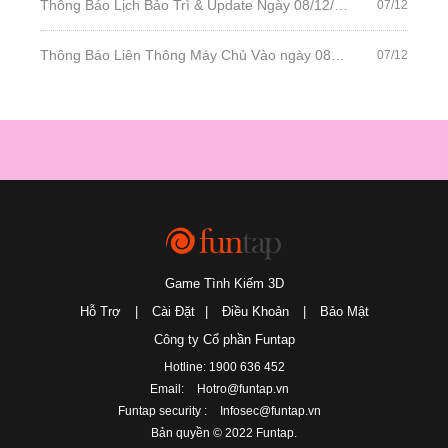
Thông Báo Lịch Bảo Trì & Update Ngày 08/12/2021
07/12
Thông Báo Liên Thông Máy Chủ Vào ngày 08/12/2021
07/12
Game Tình Kiếm 3D
Hỗ Trợ
|
Cài Đặt
|
Điều Khoản
|
Bảo Mật
Công ty Cổ phần Funtap
Hotline: 1900 636 452
Email:
Hotro@funtap.vn
Funtap security :
Infosec@funtap.vn
Bản quyền © 2022 Funtap.