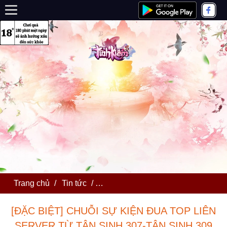
Trang chủ
/
Tin tức
/
[ĐẶC BIỆT] CHUỖI SỰ KIỆN ĐUA
[ĐẶC BIỆT] CHUỖI SỰ KIỆN ĐUA TOP LIÊN
SERVER TỪ TÂN SINH 307-TÂN SINH 309