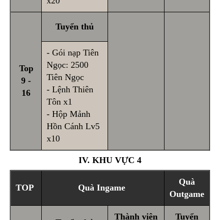
x20
Tuyển thủ
- Gói nạp Tiên
Ngọc: 2500
Top
Tiên Ngọc
9 -
- Lệnh Thiên
16
Tôn x1
- Hộp Mảnh
Hồn Cánh Lv5
x10
IV. KHU VỰC 4
Quà
TOP
Quà Ingame
Outgame
Thành viên
Tuyển