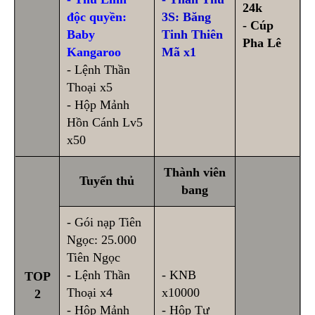
24k
độc quyền:
3S: Băng
- Cúp
Baby
Tinh Thiên
Pha Lê
Kangaroo
Mã x1
- Lệnh Thần
Thoại x5
- Hộp Mảnh
Hồn Cánh Lv5
x50
Thành viên
Tuyển thủ
bang
- Gói nạp Tiên
Ngọc: 25.000
Tiên Ngọc
- Lệnh Thần
- KNB
TOP
Thoại x4
x10000
2
- Hộp Mảnh
- Hộp Tự