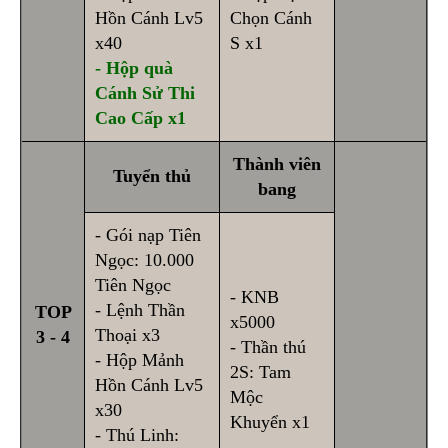
Hồn Cánh Lv5
Chọn Cánh
x40
S x1
- Hộp quà
Cánh Sử Thi
Cao Cấp x1
Thành viên
Tuyển thủ
bang
- Gói nạp Tiên
Ngọc: 10.000
Tiên Ngọc
- KNB
- Lệnh Thần
TOP
x5000
Thoại x3
3 - 4
- Thần thú
- Hộp Mảnh
2S: Tam
Hồn Cánh Lv5
Mộc
x30
Khuyển x1
- Thú Linh: