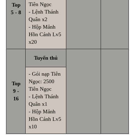
Tiên Ngọc
Top
- Lệnh Thánh
5 - 8
Quân x2
- Hộp Mảnh
Hồn Cánh Lv5
x20
Tuyển thủ
- Gói nạp Tiên
Ngọc: 2500
Top
Tiên Ngọc
9 -
- Lệnh Thánh
16
Quân x1
- Hộp Mảnh
Hồn Cánh Lv5
x10