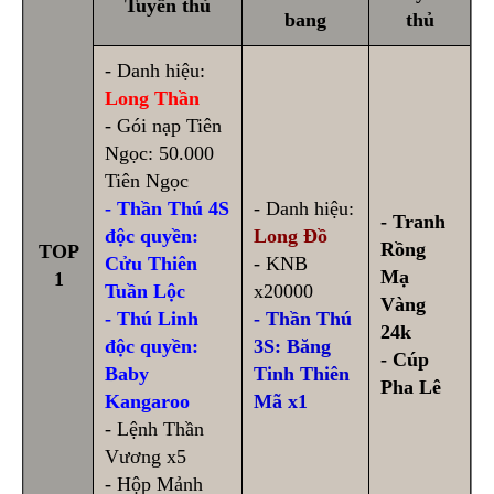
Tuyển thủ
bang
thủ
- Danh hiệu:
Long Thần
- Gói nạp Tiên
Ngọc: 50.000
Tiên Ngọc
- Thần Thú 4S
- Danh hiệu:
- Tranh
độc quyền:
Long Đồ
Rồng
TOP
Cửu Thiên
- KNB
Mạ
1
Tuần Lộc
x20000
Vàng
- Thú Linh
- Thần Thú
24k
độc quyền:
3S: Băng
- Cúp
Baby
Tinh Thiên
Pha Lê
Kangaroo
Mã x1
- Lệnh Thần
Vương x5
- Hộp Mảnh