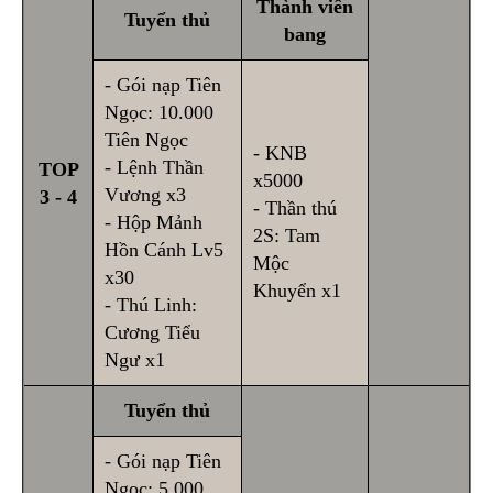
Thành viên
Tuyển thủ
bang
- Gói nạp Tiên
Ngọc: 10.000
Tiên Ngọc
- KNB
- Lệnh Thần
TOP
x5000
Vương x3
3 - 4
- Thần thú
- Hộp Mảnh
2S: Tam
Hồn Cánh Lv5
Mộc
x30
Khuyển x1
- Thú Linh:
Cương Tiểu
Ngư x1
Tuyển thủ
- Gói nạp Tiên
Ngọc: 5.000