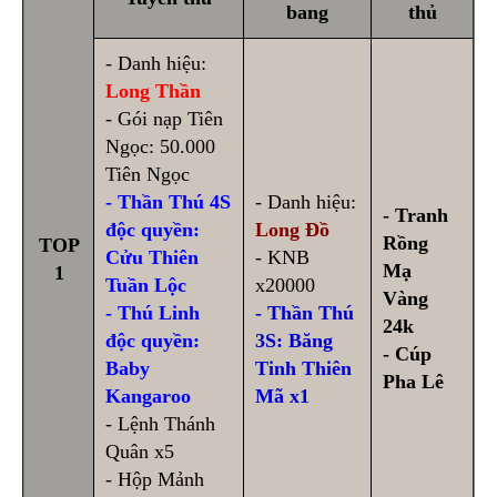
bang
thủ
- Danh hiệu:
Long Thần
- Gói nạp Tiên
Ngọc: 50.000
Tiên Ngọc
- Thần Thú 4S
- Danh hiệu:
- Tranh
độc quyền:
Long Đồ
Rồng
TOP
Cửu Thiên
- KNB
Mạ
1
Tuần Lộc
x20000
Vàng
- Thú Linh
- Thần Thú
24k
độc quyền:
3S: Băng
- Cúp
Baby
Tinh Thiên
Pha Lê
Kangaroo
Mã x1
- Lệnh Thánh
Quân x5
- Hộp Mảnh