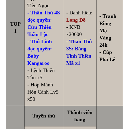
Tiên Ngọc
- Thần Thú 4S
- Danh hiệu:
- Tranh
độc quyền:
Long Đồ
Rồng
TOP
Cửu Thiên
- KNB
Mạ
1
Tuần Lộc
x20000
Vàng
- Thú Linh
- Thần Thú
24k
độc quyền:
3S: Băng
- Cúp
Baby
Tinh Thiên
Pha Lê
Kangaroo
Mã x1
- Lệnh Thiên
Tôn x5
- Hộp Mảnh
Hồn Cánh Lv5
x50
Thành viên
Tuyển thủ
bang