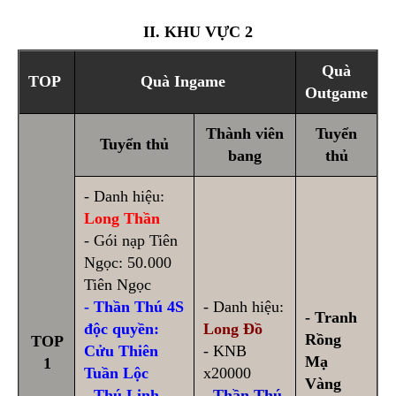
II. KHU VỰC 2
Quà
TOP
Quà Ingame
Outgame
Thành viên
Tuyển
Tuyển thủ
bang
thủ
- Danh hiệu:
Long Thần
- Gói nạp Tiên
Ngọc: 50.000
Tiên Ngọc
- Thần Thú 4S
- Danh hiệu:
- Tranh
độc quyền:
Long Đồ
Rồng
TOP
Cửu Thiên
- KNB
Mạ
1
Tuần Lộc
x20000
Vàng
- Thú Linh
- Thần Thú