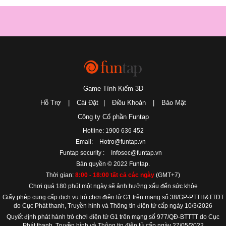
Game Tình Kiếm 3D
Hỗ Trợ
|
Cài Đặt
|
Điều Khoản
|
Bảo Mật
Công ty Cổ phần Funtap
Hotline: 1900 636 452
Email:
Hotro@funtap.vn
Funtap security :
Infosec@funtap.vn
Bản quyền © 2022 Funtap.
Thời gian:
8:00 - 18:00 tất cả các ngày
(GMT+7)
Chơi quá 180 phút một ngày sẽ ảnh hưởng xấu đến sức khỏe
Giấy phép cung cấp dịch vụ trò chơi điện tử G1 trên mạng số 38/GP-PTTH&TTĐT
do Cục Phát thanh, Truyền hình và Thông tin điện tử cấp ngày 10/3/2026
Quyết định phát hành trò chơi điện tử G1 trên mạng số 977/QĐ-BTTTT do Cục
Phát thanh, Truyền hình và Thông tin điện tử cấp ngày 27/05/2022