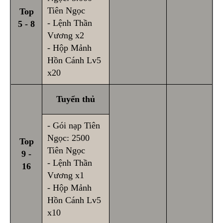
Tiên Ngọc
Top
- Lệnh Thần
5 - 8
Vương x2
- Hộp Mảnh
Hồn Cánh Lv5
x20
Tuyển thủ
- Gói nạp Tiên
Ngọc: 2500
Top
Tiên Ngọc
9 -
- Lệnh Thần
16
Vương x1
- Hộp Mảnh
Hồn Cánh Lv5
x10