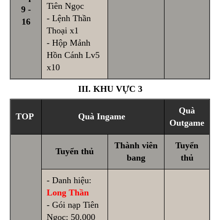
Tiên Ngọc
9 -
- Lệnh Thần
16
Thoại x1
- Hộp Mảnh
Hồn Cánh Lv5
x10
III. KHU VỰC 3
Quà
TOP
Quà Ingame
Outgame
Thành viên
Tuyển
Tuyển thủ
bang
thủ
- Danh hiệu:
Long Thần
- Gói nạp Tiên
Ngọc: 50.000