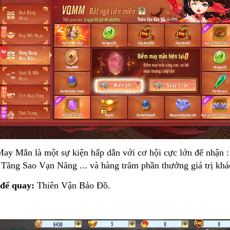
y Mắn là một sự kiện hấp dẫn với cơ hội cực lớn để nhận 
Tăng Sao Vạn Năng ... và hàng trăm phần thưởng giá trị kh
 để quay:
Thiên Vận Bảo Đồ.
i