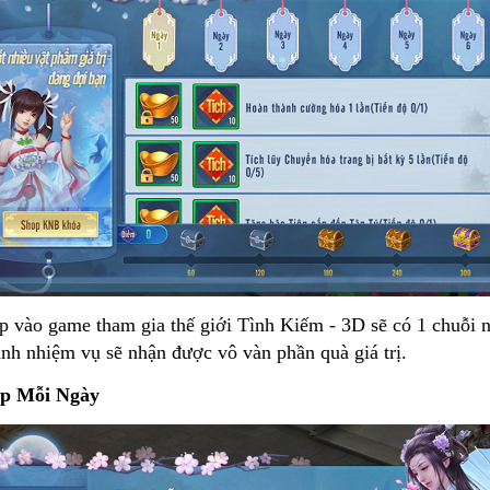
ệp vào game tham gia thế giới Tình Kiếm - 3D sẽ có 1 chuỗi 
ành nhiệm vụ sẽ nhận được vô vàn phần quà giá trị.
ập Mỗi Ngày