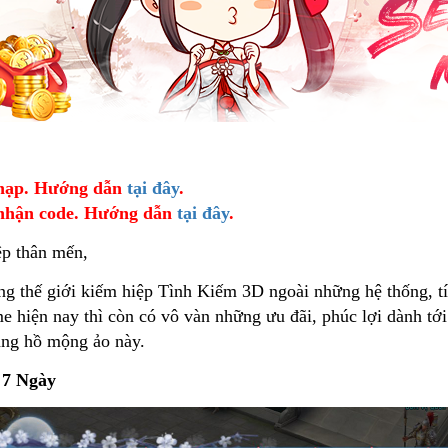
 nạp. Hướng dẫn
tại đây
.
 nhận code. Hướng dẫn
tại đây
.
ệp thân mến,
ng thế giới kiếm hiệp Tình Kiếm 3D ngoài những hệ thống, tí
e hiện nay thì còn có vô vàn những ưu đãi, phúc lợi dành tới
ang hồ mộng ảo này.
 7 Ngày