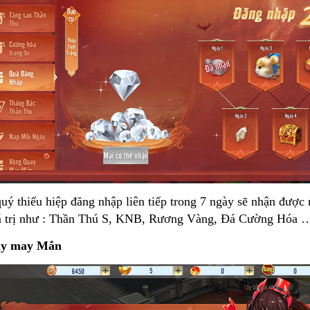
quý thiếu hiệp đăng nhập liên tiếp trong 7 ngày sẽ nhận đượ
iá trị như : Thần Thú S, KNB, Rương Vàng, Đá Cường Hóa 
ay may Mắn