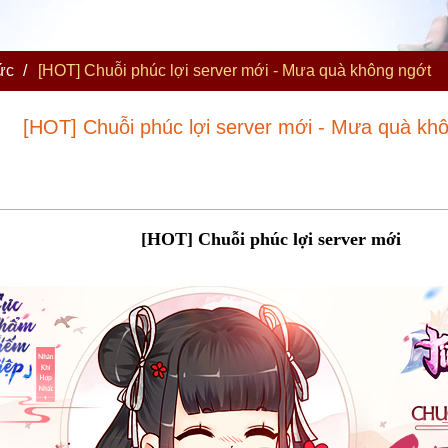
ức
/
[HOT] Chuỗi phúc lợi server mới - Mưa quà không ngớt
[HOT] Chuỗi phúc lợi server mới - Mưa quà kh
[HOT] Chuỗi phúc lợi server mới