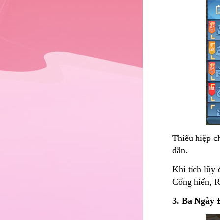
Thiếu hiệp c
dẫn.
Khi tích lũy
Cống hiến, 
3. Ba Ngày 