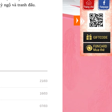
ỳ ngộ và tranh đấu.
21/03
16/03
07/03