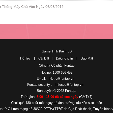
n Thông Máy Chủ Vào Ngày 06/03/2019
Game Tình Kiếm 3D
Hỗ Trợ
|
Cài Đặt
|
Điều Khoản
|
Bảo Mật
Công ty Cổ phần Funtap
Hotline: 1900 636 452
Email:
Hotro@funtap.vn
Funtap security :
Infosec@funtap.vn
Bản quyền © 2022 Funtap.
Thời gian:
8:00 - 18:00 tất cả các ngày
(GMT+7)
Chơi quá 180 phút một ngày sẽ ảnh hưởng xấu đến sức khỏe
điện tử G1 trên mạng số 38/GP-PTTH&TTĐT do Cục Phát thanh, Truyền hình và