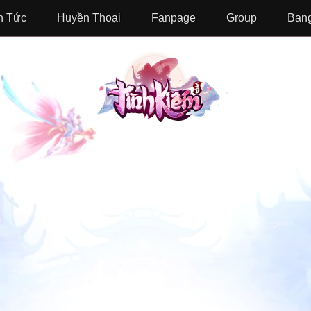
n Tức
Huyền Thoại
Fanpage
Group
Bang