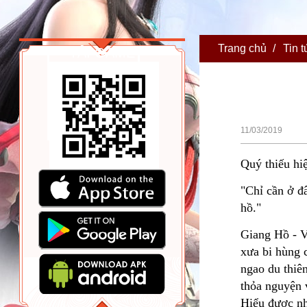
Trang chủ
/
Tin t
TẢI GAME
11/03/2019
Quý thiếu hi
"Chỉ cần ở đ
hồ."
Giang Hồ - V
xưa bi hùng 
ngao du thiê
thỏa nguyện 
Hiểu được n