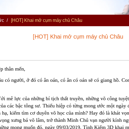
ức
/
[HOT] Khai mở cụm máy chủ Châu
[HOT] Khai mở cụm máy chủ Châu
ệp thân mến,
âu có người, ở đó có ân oán, có ân có oán sẽ có giang hồ. Co
ới mê lực của những bí tịch thất truyền, những võ công tuyệ
của các bậc tông sư. Thiếu hiệp có từng mong ước một ngày 
n hạ, kiếm tìm cơ duyên võ học của mình? Hay đó là khát vọn
vọng xưng bá võ lâm, trở thành Minh Chủ vạn người kính n
hững mong muốn đó, ngày 09/03/2019, Tình Kiếm 3D khai 