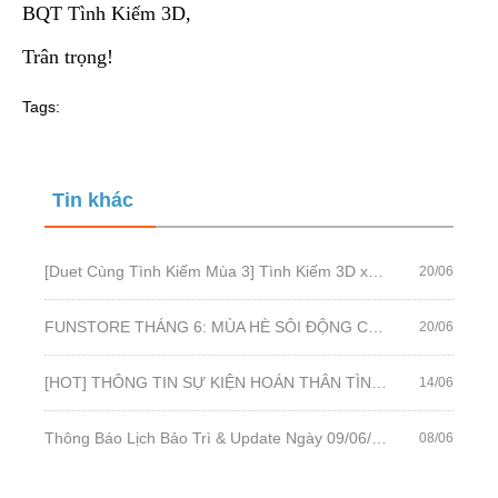
BQT Tình Kiếm 3D,
Trân trọng!
Tags:
Tin khác
[Duet Cùng Tình Kiếm Mùa 3] Tình Kiếm 3D x Trịnh Thăng Bình - Liz Kim Cương
20/06
FUNSTORE THÁNG 6: MÙA HÈ SÔI ĐỘNG CHÍNH THỨC MỞ BÁN!
20/06
[HOT] THÔNG TIN SỰ KIỆN HOÁN THÂN TÌNH KIẾM
14/06
Thông Báo Lịch Bảo Trì & Update Ngày 09/06/2022
08/06