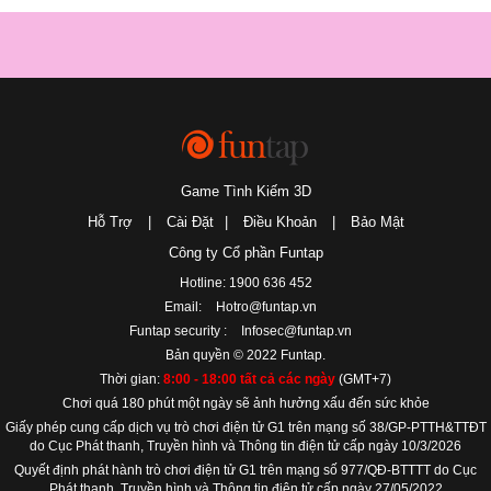
Game Tình Kiếm 3D
Hỗ Trợ
|
Cài Đặt
|
Điều Khoản
|
Bảo Mật
Công ty Cổ phần Funtap
Hotline: 1900 636 452
Email:
Hotro@funtap.vn
Funtap security :
Infosec@funtap.vn
Bản quyền © 2022 Funtap.
Thời gian:
8:00 - 18:00 tất cả các ngày
(GMT+7)
Chơi quá 180 phút một ngày sẽ ảnh hưởng xấu đến sức khỏe
Giấy phép cung cấp dịch vụ trò chơi điện tử G1 trên mạng số 38/GP-PTTH&TTĐT
do Cục Phát thanh, Truyền hình và Thông tin điện tử cấp ngày 10/3/2026
Quyết định phát hành trò chơi điện tử G1 trên mạng số 977/QĐ-BTTTT do Cục
Phát thanh, Truyền hình và Thông tin điện tử cấp ngày 27/05/2022