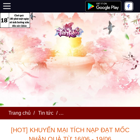
Trang chủ
/
Tin tức
/
[HOT] KHUYẾN MẠI TÍCH NẠP ĐẠ
[HOT] KHUYẾN MẠI TÍCH NẠP ĐẠT MỐC
NHẬN QUÀ TỪ 16/06 - 19/06