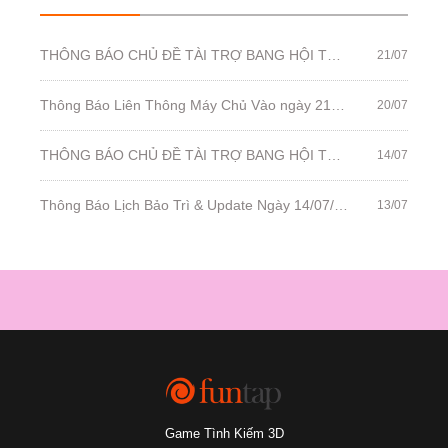
THÔNG BÁO CHỦ ĐỀ TÀI TRỢ BANG HỘI TUẦN 127: KỶ NIỆM BANG HỘI
21/07
Thông Báo Liên Thông Máy Chủ Vào ngày 21/07/2021
20/07
THÔNG BÁO CHỦ ĐỀ TÀI TRỢ BANG HỘI TUẦN 126: ĐIỂM DANH BANG HỘI
14/07
Thông Báo Lịch Bảo Trì & Update Ngày 14/07/2021
13/07
Game Tình Kiếm 3D