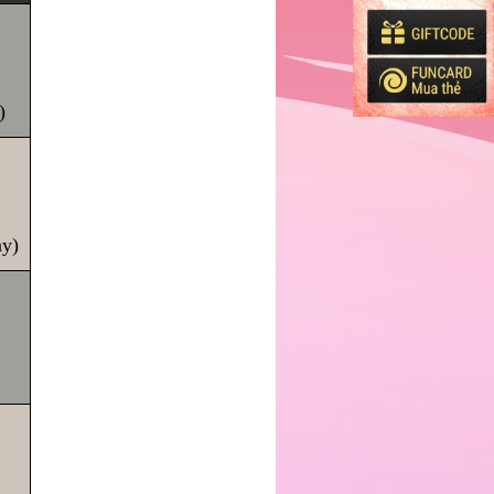
)
ày)