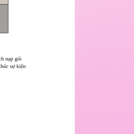
ch nạp gói
thúc sự kiện