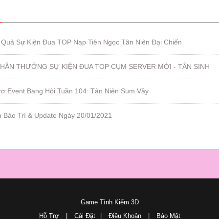
 Quả Sự Kiện Đua TOP Nạp Tiên Ngọc Tân Niên Đại Chiến
HẦN THƯỞNG SỰ KIỆN ĐUA TOP CỤM SERVER MỚI - TÂN SINH
 trợ Event Bang Hội Tuần 104: Tân Niên Sum Vầy
h Bảo Trì & Update Ngày 20/01/2021
Game Tình Kiếm 3D
Hỗ Trợ
|
Cài Đặt
|
Điều Khoản
|
Bảo Mật