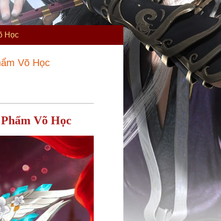
õ Học
hẩm Võ Học
c Phẩm Võ Học