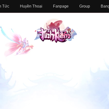
n Tức
Huyền Thoại
Fanpage
Group
Bang