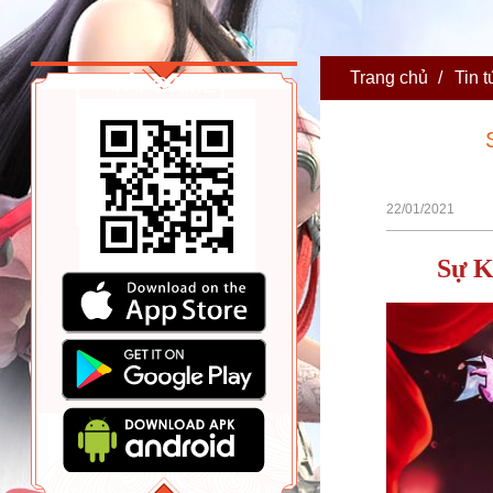
Trang chủ
/
Tin t
TẢI GAME
22/01/2021
Sự K