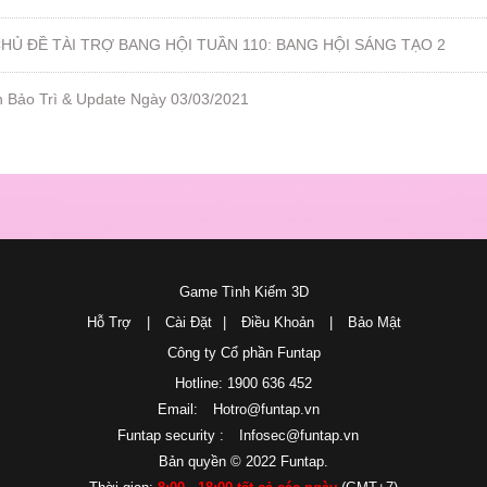
Ủ ĐỀ TÀI TRỢ BANG HỘI TUẦN 110: BANG HỘI SÁNG TẠO 2
h Bảo Trì & Update Ngày 03/03/2021
Game Tình Kiếm 3D
Hỗ Trợ
|
Cài Đặt
|
Điều Khoản
|
Bảo Mật
Công ty Cổ phần Funtap
Hotline: 1900 636 452
Email:
Hotro@funtap.vn
Funtap security :
Infosec@funtap.vn
Bản quyền © 2022 Funtap.