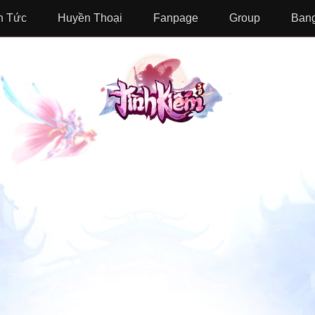
n Tức
Huyền Thoại
Fanpage
Group
Bang