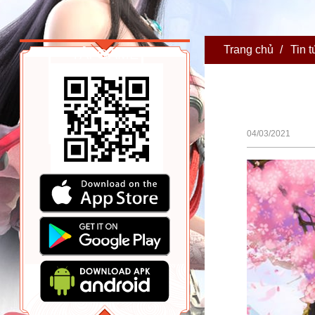
Trang chủ
/
Tin t
TẢI GAME
04/03/2021