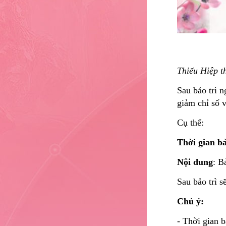
Thiếu Hiệp t
Sau bảo trì 
giảm chỉ số v
Cụ thể:
Thời gian bả
Nội dung
: B
Sau bảo trì s
Chú ý:
- Thời gian 