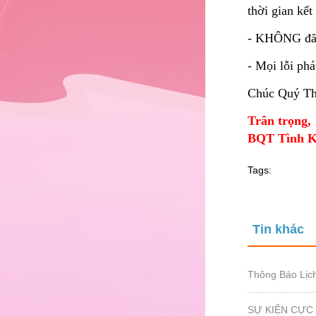
thời gian kết
- KHÔNG đăng
- Mọi lỗi phá
Chúc Quý Thi
Trân trọng,
BQT Tình K
Tags:
Tin khác
Thông Báo Lịc
SỰ KIỆN CỰC 