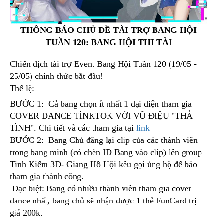
THÔNG BÁO CHỦ ĐỀ TÀI TRỢ BANG HỘI
TUẦN 120: BANG HỘI THI TÀI
Chiến dịch tài trợ Event Bang Hội Tuần 120 (19/05 -
25/05) chính thức bắt đầu!
Thể lệ:
BƯỚC 1: Cả bang chọn ít nhất 1 đại diện tham gia
COVER DANCE TÌNKTOK VỚI VŨ ĐIỆU "THẢ
TÌNH". Chi tiết và các tham gia tại
link
BƯỚC 2: Bang Chủ đăng lại clip của các thành viên
trong bang mình (có chèn ID Bang vào clip) lên group
Tình Kiếm 3D- Giang Hồ Hội kêu gọi ủng hộ để báo
tham gia thành công.
Đặc biệt: Bang có nhiều thành viên tham gia cover
dance nhất, bang chủ sẽ nhận được 1 thẻ FunCard trị
giá 200k.