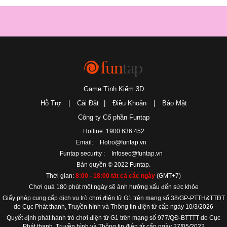
Game Tình Kiếm 3D
Hỗ Trợ
|
Cài Đặt
|
Điều Khoản
|
Bảo Mật
Công ty Cổ phần Funtap
Hotline: 1900 636 452
Email:
Hotro@funtap.vn
Funtap security :
Infosec@funtap.vn
Bản quyền © 2022 Funtap.
Thời gian:
8:00 - 18:00 tất cả các ngày
(GMT+7)
Chơi quá 180 phút một ngày sẽ ảnh hưởng xấu đến sức khỏe
Giấy phép cung cấp dịch vụ trò chơi điện tử G1 trên mạng số 38/GP-PTTH&TTĐT
do Cục Phát thanh, Truyền hình và Thông tin điện tử cấp ngày 10/3/2026
Quyết định phát hành trò chơi điện tử G1 trên mạng số 977/QĐ-BTTTT do Cục
Phát thanh, Truyền hình và Thông tin điện tử cấp ngày 27/05/2022