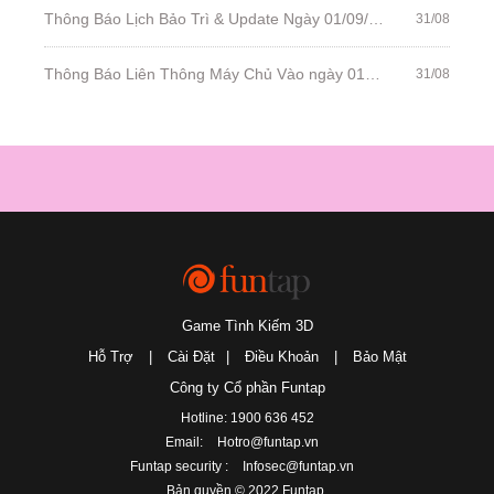
Thông Báo Lịch Bảo Trì & Update Ngày 01/09/2021
31/08
Thông Báo Liên Thông Máy Chủ Vào ngày 01/09/2021
31/08
Game Tình Kiếm 3D
Hỗ Trợ
|
Cài Đặt
|
Điều Khoản
|
Bảo Mật
Công ty Cổ phần Funtap
Hotline: 1900 636 452
Email:
Hotro@funtap.vn
Funtap security :
Infosec@funtap.vn
Bản quyền © 2022 Funtap.