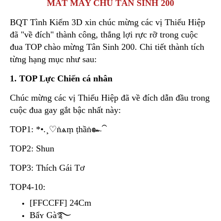
MẮT MÁY CHỦ TÂN SINH 200
BQT Tình Kiếm 3D xin chúc mừng các vị Thiếu Hiệp
đã "về đích" thành công, thắng lợi rực rỡ trong cuộc
đua TOP chào mừng Tân Sinh 200. Chi tiết thành tích
từng hạng mục như sau:
1. TOP Lực Chiến cá nhân
Chúc mừng các vị Thiếu Hiệp đã về đích dẫn đầu trong
cuộc đua gay gắt bậc nhất này:
TOP1: *•.¸♡ṅѧṃ ṭһầṅ๛⁀
TOP2: Shun
TOP3: Thích Gái Tơ
TOP4-10:
[FFCCFF] 24Cm
Bẩʏ Gà࿐