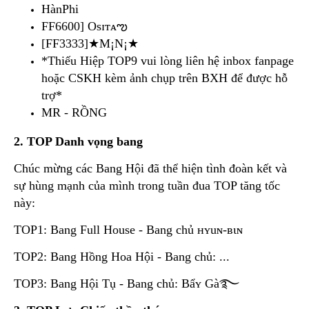
HànPhi
FF6600] Osɪᴛᴀఌ
[FF3333]★M¡N¡★
*Thiếu Hiệp TOP9 vui lòng liên hệ inbox fanpage
hoặc CSKH kèm ảnh chụp trên BXH để được hỗ
trợ*
MR - RỒNG
2. TOP Danh vọng bang
Chúc mừng các Bang Hội đã thể hiện tình đoàn kết và
sự hùng mạnh của mình trong tuần đua TOP tăng tốc
này:
TOP1: Bang Full House - Bang chủ нʏuɴ-ʙιɴ
TOP2: Bang Hồng Hoa Hội - Bang chủ: ...
TOP3: Bang Hội Tụ - Bang chủ: Bẩʏ Gà࿐