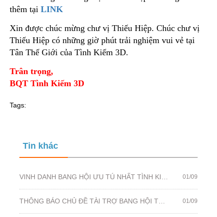
thêm tại
LINK
Xin được chúc mừng chư vị Thiếu Hiệp. Chúc chư vị
Thiếu Hiệp có những giờ phút trải nghiệm vui vẻ tại
Tân Thế Giới của Tình Kiếm 3D.
Trân trọng,
BQT Tình Kiếm 3D
Tags:
Tin khác
VINH DANH BANG HỘI ƯU TÚ NHẤT TÌNH KIẾM 3D - MÙA 2/2021
01/09
THÔNG BÁO CHỦ ĐỀ TÀI TRỢ BANG HỘI TUẦN 133: LƯU GIỮ KỶ NIỆM BANG HỘI
01/09