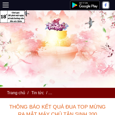
Trang chủ
/
Tin tức
/
THÔNG BÁO KẾT QUẢ ĐUA TOP 
THÔNG BÁO KẾT QUẢ ĐUA TOP MỪNG
RA MẮT MÁY CHỦ TÂN SINH 200