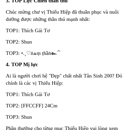
3. TOP Lực Chiến thần thú
Chúc mừng chư vị Thiếu Hiệp đã thuần phục và nuôi
dưỡng được những thần thú mạnh nhất:
TOP1: Thích Gái Tơ
TOP2: Shun
TOP3: •.¸♡ṅѧṃ ṭһầṅ๛⁀
4. TOP Mị lực
Ai là người chơi hệ "Đẹp" chất nhất Tân Sinh 200? Đó
chính là các vị Thiếu Hiệp:
TOP1: Thích Gái Tơ
TOP2: [FFCCFF] 24Cm
TOP3: Shun
Phần thưởng cho từng mục Thiếu Hiệp vui lòng xem