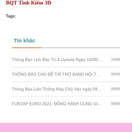
BQT Tình Kiếm 3D
Tags:
Tin khác
Thông Báo Lịch Bảo Trì & Update Ngày 16/06/2021
16/06
THÔNG BÁO CHỦ ĐỀ TÀI TRỢ BANG HỘI TUẦN 123: TINH ANH BANG HỘI
09/06
Thông Báo Liên Thông Máy Chủ Vào ngày 09//06/2021
08/06
FUNTAP EURO 2021: ĐỒNG HÀNH CÙNG GIẢI VÔ ĐỊCH BÓNG ĐÁ CHÂU ÂU HOT NHẤT MÙA HÈ NÀY!
08/06