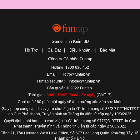
Game Tình Kiếm 3D
Hỗ Trợ
|
Cài Đặt
|
Điều Khoản
|
Bảo Mật
Công ty Cổ phần Funtap
Hotline: 1900 636 452
Email:
Hotro@funtap.vn
Funtap security :
Infosec@funtap.vn
Bản quyền © 2022 Funtap.
Thời gian:
8:00 - 18:00 tất cả các ngày
(GMT+7)
Chơi quá 180 phút một ngày sẽ ảnh hưởng xấu đến sức khỏe
Giấy phép cung cấp dịch vụ trò chơi điện tử G1 trên mạng số 38/GP-PTTH&TTĐT
do Cục Phát thanh, Truyền hình và Thông tin điện tử cấp ngày 10/3/2026
Quyết định phát hành trò chơi điện tử G1 trên mạng số 977/QĐ-BTTTT do Cục
Phát thanh, Truyền hình và Thông tin điện tử cấp ngày 27/05/2022
Tầng 11, Tòa Heritage West Lake Office, Số 677 Lạc Long Quân, Phường Tây Hồ,
Thành phố Hà Nội