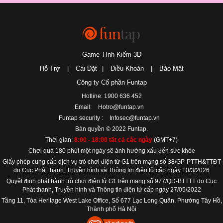
Game Tình Kiếm 3D
Hỗ Trợ
|
Cài Đặt
|
Điều Khoản
|
Bảo Mật
Công ty Cổ phần Funtap
Hotline: 1900 636 452
Email:
Hotro@funtap.vn
Funtap security :
Infosec@funtap.vn
Bản quyền © 2022 Funtap.
Thời gian:
8:00 - 18:00 tất cả các ngày
(GMT+7)
Chơi quá 180 phút một ngày sẽ ảnh hưởng xấu đến sức khỏe
Giấy phép cung cấp dịch vụ trò chơi điện tử G1 trên mạng số 38/GP-PTTH&TTĐT
do Cục Phát thanh, Truyền hình và Thông tin điện tử cấp ngày 10/3/2026
Quyết định phát hành trò chơi điện tử G1 trên mạng số 977/QĐ-BTTTT do Cục
Phát thanh, Truyền hình và Thông tin điện tử cấp ngày 27/05/2022
Tầng 11, Tòa Heritage West Lake Office, Số 677 Lạc Long Quân, Phường Tây Hồ,
Thành phố Hà Nội