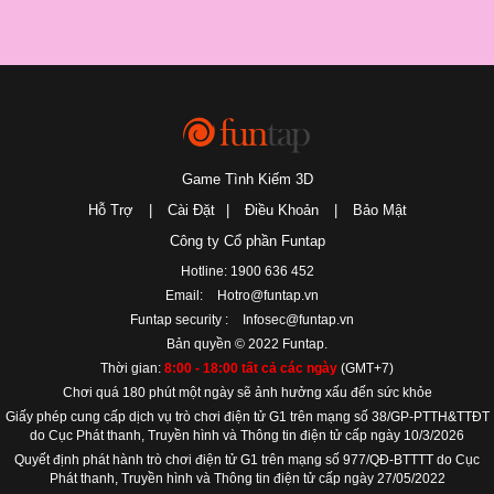
Game Tình Kiếm 3D
Hỗ Trợ
|
Cài Đặt
|
Điều Khoản
|
Bảo Mật
Công ty Cổ phần Funtap
Hotline: 1900 636 452
Email:
Hotro@funtap.vn
Funtap security :
Infosec@funtap.vn
Bản quyền © 2022 Funtap.
Thời gian:
8:00 - 18:00 tất cả các ngày
(GMT+7)
Chơi quá 180 phút một ngày sẽ ảnh hưởng xấu đến sức khỏe
Giấy phép cung cấp dịch vụ trò chơi điện tử G1 trên mạng số 38/GP-PTTH&TTĐT
do Cục Phát thanh, Truyền hình và Thông tin điện tử cấp ngày 10/3/2026
Quyết định phát hành trò chơi điện tử G1 trên mạng số 977/QĐ-BTTTT do Cục
Phát thanh, Truyền hình và Thông tin điện tử cấp ngày 27/05/2022