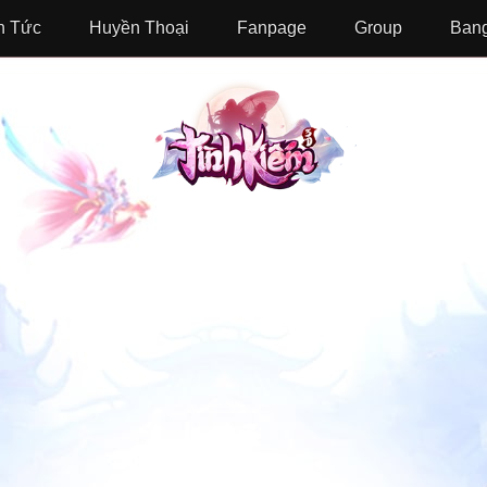
n Tức
Huyền Thoại
Fanpage
Group
Bang