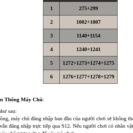
1
275+299
2
1002+1007
3
1140+1154
4
1240+1241
5
1272+1273+1274+1275
6
1276+1277+1278+1279
ên Thông Máy Chủ
:
như sau:
thông, máy chủ đăng nhập ban đầu của người chơi sẽ không tha
 vẫn đăng nhập trực tiếp qua S12. Nếu người chơi có nhân vật