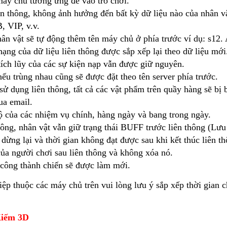
máy chủ tương ứng để vào trò chơi.
iên thông, không ảnh hưởng đến bất kỳ dữ liệu nào của nhân v
 VIP, v.v.
hân vật sẽ tự động thêm tên máy chủ ở phía trước ví dụ: s12.
ạng của dữ liệu liên thông được sắp xếp lại theo dữ liệu mới
tích lũy của các sự kiện nạp vẫn được giữ nguyên.
ếu trùng nhau cũng sẽ được đặt theo tên server phía trước.
sử dụng liên thông, tất cả các vật phẩm trên quầy hàng sẽ bị 
ua email.
độ của các nhiệm vụ chính, hàng ngày và bang trong ngày.
thông, nhân vật vẫn giữ trạng thái BUFF trước liên thông (Lư
ừng lại và thời gian không đạt được sau khi kết thúc liên th
của người chơi sau liên thông và không xóa nó.
 công thành chiến sẽ được làm mới.
ệp thuộc các máy chủ trên vui lòng lưu ý sắp xếp thời gian c
iếm 3D