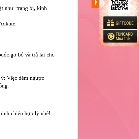
ật như trang bị, kinh
 Adkute.
.
buộc gỡ bỏ và trả lại cho
u ý: Việc đếm ngược
ông.
hinh chiến hợp lý nhé!