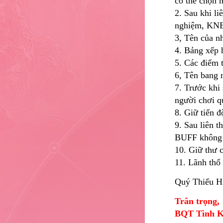
có thể chọn 
2. Sau khi l
nghiệm, KNB,
3, Tên của n
4. Bảng xếp h
5. Các điểm 
6, Tên bang n
7. Trước khi 
người chơi q
8. Giữ tiến 
9. Sau liên 
BUFF không d
10. Giữ thư 
11. Lãnh thổ
Quý Thiếu Hi
Trân trọng,
BQT Tình K