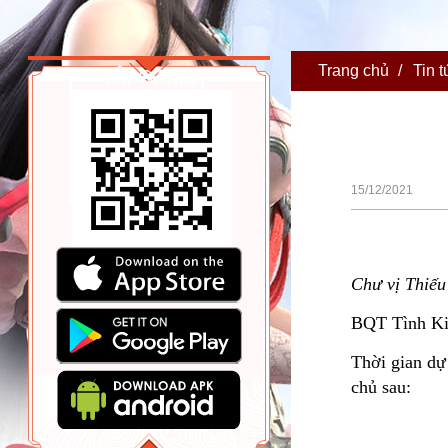
Trang chủ
/
Tin t
TẢI GAME
15/12/2021
Chư vị Thiếu
BQT Tình Kiế
Thời gian dự
chủ sau: