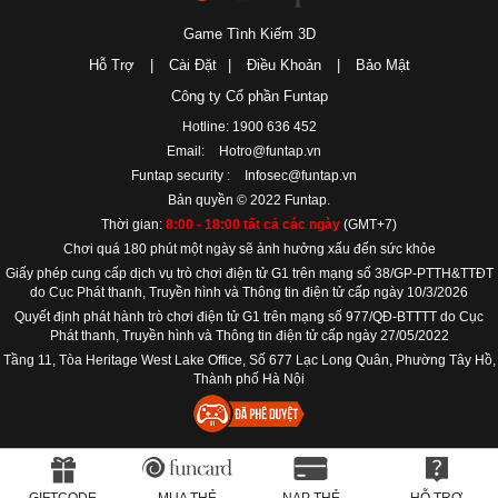
Game Tình Kiếm 3D
Hỗ Trợ
|
Cài Đặt
|
Điều Khoản
|
Bảo Mật
Công ty Cổ phần Funtap
Hotline: 1900 636 452
Email:
Hotro@funtap.vn
Funtap security :
Infosec@funtap.vn
Bản quyền © 2022 Funtap.
Thời gian:
8:00 - 18:00 tất cả các ngày
(GMT+7)
Chơi quá 180 phút một ngày sẽ ảnh hưởng xấu đến sức khỏe
Giấy phép cung cấp dịch vụ trò chơi điện tử G1 trên mạng số 38/GP-PTTH&TTĐT
do Cục Phát thanh, Truyền hình và Thông tin điện tử cấp ngày 10/3/2026
Quyết định phát hành trò chơi điện tử G1 trên mạng số 977/QĐ-BTTTT do Cục
Phát thanh, Truyền hình và Thông tin điện tử cấp ngày 27/05/2022
Tầng 11, Tòa Heritage West Lake Office, Số 677 Lạc Long Quân, Phường Tây Hồ,
Thành phố Hà Nội