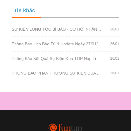
Tin khác
SỰ KIỆN LONG TỘC BÍ BẢO - CƠ HỘI NHẬN YÊU LINH CÓ 1-0-2
28/01
Thông Báo Lịch Bảo Trì & Update Ngày 27/01/2021
26/01
Thông Báo Kết Quả Sự Kiện Đua TOP Nạp Tiên Ngọc Tân Niên Đại Chiến
26/01
THÔNG BÁO PHẦN THƯỞNG SỰ KIỆN ĐUA TOP CỤM SERVER MỚI - TÂN SINH
26/01