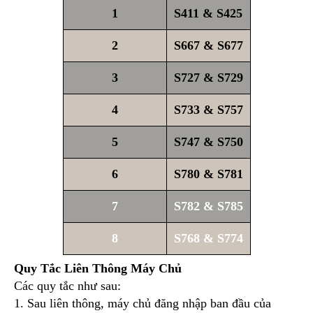
1
S411 & S425
2
S667 & S677
3
S727 & S729
4
S733 & S757
5
S747 & S750
6
S780 & S781
7
S782 & S785
8
S768 & S774
Quy Tắc Liên Thông Máy Chủ
Các quy tắc như sau:
1. Sau liên thông, máy chủ đăng nhập ban đầu của