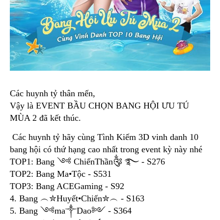
Các huynh tỷ thân mến,
Vậy là EVENT BẦU CHỌN BANG HỘI ƯU TÚ
MÙA 2 đã kết thúc.
Các huynh tỷ hãy cùng Tình Kiếm 3D vinh danh 10
bang hội có thứ hạng cao nhất trong event kỳ này nhé
TOP1: Bang ༺ ChiếnThần༂ ࿐ - S276
TOP2: Bang Ma•Tộc - S531
TOP3: Bang ACEGaming - S92
4. Bang ︵✮Huyết•Chiến✮︵ - S163
5. Bang ༺ma༒Dao༻ - S364