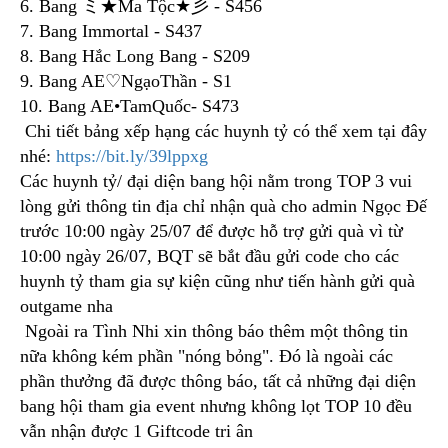
6. Bang ミ★Ma Tộc★彡 - S456
7. Bang Immortal - S437
8. Bang Hắc Long Bang - S209
9. Bang AE♡NgạoThần - S1
10. Bang AE•TamQuốc- S473
Chi tiết bảng xếp hạng các huynh tỷ có thể xem tại đây
nhé:
https://bit.ly/39lppxg
Các huynh tỷ/ đại diện bang hội nằm trong TOP 3 vui
lòng gửi thông tin địa chỉ nhận quà cho admin Ngọc Đế
trước 10:00 ngày 25/07 để được hỗ trợ gửi quà vì từ
10:00 ngày 26/07, BQT sẽ bắt đầu gửi code cho các
huynh tỷ tham gia sự kiện cũng như tiến hành gửi quà
outgame nha
Ngoài ra Tình Nhi xin thông báo thêm một thông tin
nữa không kém phần "nóng bỏng". Đó là ngoài các
phần thưởng đã được thông báo, tất cả những đại diện
bang hội tham gia event nhưng không lọt TOP 10 đều
vẫn nhận được 1 Giftcode tri ân