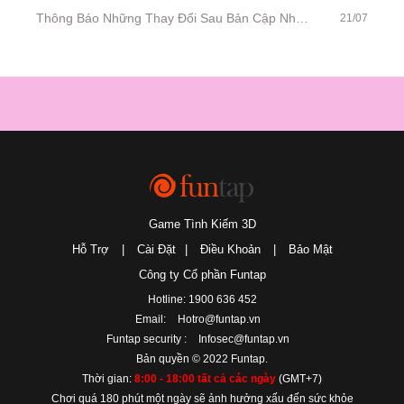
Thông Báo Những Thay Đổi Sau Bản Cập Nhật Ngày 22/07/2020
21/07
Game Tình Kiếm 3D
Hỗ Trợ
|
Cài Đặt
|
Điều Khoản
|
Bảo Mật
Công ty Cổ phần Funtap
Hotline: 1900 636 452
Email:
Hotro@funtap.vn
Funtap security :
Infosec@funtap.vn
Bản quyền © 2022 Funtap.
Thời gian:
8:00 - 18:00 tất cả các ngày
(GMT+7)
Chơi quá 180 phút một ngày sẽ ảnh hưởng xấu đến sức khỏe