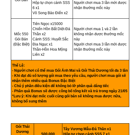
Gói Bán
Hộp tự chọn cánh SSS
Người chơi mua 3 lần mới được
6 x1
nhận thưởng mốc này
Vô Song Bảo Điển x2
Tiên Ngọc x15000
Chiến Hồn Bất Diệt-Đá
Người chơi mua 1 và 2 lần
Mốc 550
Thần x2
không nhận được thưởng mốc
11
Gói Bán
Cánh SSS: Huyết Sắc
này
(Đặc Biệt)
Địa Ngục x1
Người chơi mua 3 lần mới được
Thần-Hồn Hoa Mộng
nhận thưởng mốc này
Liên x2
Thể Lệ:
- Người chơi có thể mua Gói Ánh Mai và Gói Thái Dương tối đa 3 lần
- Khi đạt đủ số lượng gói mua theo yêu cầu, người chơi mua gói sẽ
nhận thêm nhiều quà Bonus Đặc Biệt
12
- Chú ý phần điều kiện để không bỏ lỡ phần quà đáng tiếc
- Phần quà Bonus sẽ được công bố tổng kết và trả trong ngày 21/05
*Lưu ý: Khi đạt mốc cuối cùng gói bán sẽ không mua được nữa,
không bổ sung thêm
A
B
C
D
E
F
Gói Thái
Tây Vương Mẫu-Đá Thần x1
Dương
500.000
Hộp tự chọn cánh SSS 7 x1