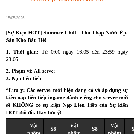
15/05/2026
[Sự Kiện HOT] Summer Chill - Thu Thập Nước Ép,
Săn Kho Báu Hè!
1. Thời gian:
Từ 0:00 ngày 16.05 đến 23:59 ngày
23.05
2. Phạm vi:
All server
3. Nạp liên tiếp
*Lưu ý: Các server mới hiện đang có và áp dụng sự
kiện nạp liên tiếp ingame dành riêng cho server mới
sẽ KHÔNG có sự kiện Nạp Liên Tiếp của Sự kiện
HOT đổi đồ. Hãy lưu ý!
Vật
Vật
Vật
Số
Số
phẩm
phẩm
phẩm