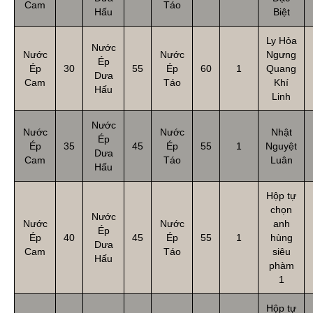
Cam
Táo
Hấu
Biệt
Ly Hỏa
Nước
Nước
Nước
Ngưng
Ép
Ép
30
55
Ép
60
1
Quang
Dưa
Cam
Táo
Khí
Hấu
Linh
Nước
Nước
Nước
Nhật
Ép
Ép
35
45
Ép
55
1
Nguyệt
Dưa
Cam
Táo
Luân
Hấu
Hộp tự
chọn
Nước
Nước
Nước
anh
Ép
Ép
40
45
Ép
55
1
hùng
Dưa
Cam
Táo
siêu
Hấu
phàm
1
Hộp tự