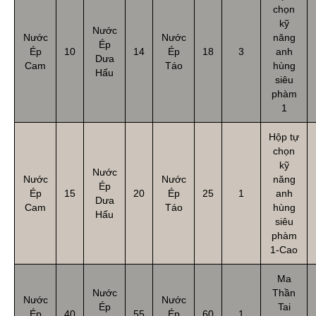
chọn
kỹ
Nước
Nước
Nước
năng
Ép
Ép
10
14
Ép
18
3
anh
Dưa
Cam
Táo
hùng
Hấu
siêu
phàm
1
Hộp tự
chọn
kỹ
Nước
Nước
Nước
năng
Ép
Ép
15
20
Ép
25
1
anh
Dưa
Cam
Táo
hùng
Hấu
siêu
phàm
1-Cao
Ma
Nước
Thần
Nước
Nước
Ép
Tai
Ép
40
55
Ép
60
1