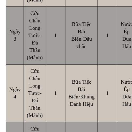
Cửu
Châu
Bữa Tiệc
Nướ
Long
Ngày
Bãi
Ép
Tước-
1
1
3
Biển·Dấu
Dưa
Đá
chân
Hấu
Thần
(Mảnh)
Cửu
Châu
Bữa Tiệc
Nướ
Long
Ngày
Bãi
Ép
Tước-
1
1
4
Biển·Khung
Dưa
Đá
Danh Hiệu
Hấu
Thần
(Mảnh)
Cửu