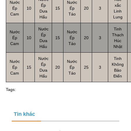
Nước
Nước
Ép
xắc
Ép
10
15
Ép
20
3
Dưa
Linh
Cam
Táo
Hấu
Lung
Nước
Tinh
Nước
Nước
Ép
Thạch
Ép
10
15
Ép
20
3
Dưa
Húc
Cam
Táo
Hấu
Nhật
Nước
Tinh
Nước
Nước
Ép
Không
Ép
15
20
Ép
25
3
Dưa
Bảo
Cam
Táo
Hấu
Điển
Tags:
Tin khác