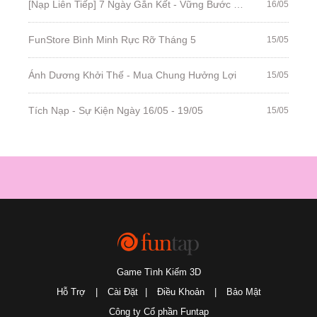
[Nạp Liên Tiếp] 7 Ngày Gắn Kết - Vững Bước Bình Minh
16/05
FunStore Bình Minh Rực Rỡ Tháng 5
15/05
Ánh Dương Khởi Thế - Mua Chung Hưởng Lợi
15/05
Tích Nạp - Sự Kiện Ngày 16/05 - 19/05
15/05
Game Tình Kiếm 3D
Hỗ Trợ
|
Cài Đặt
|
Điều Khoản
|
Bảo Mật
Công ty Cổ phần Funtap