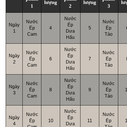
lượng
lượng
lư
1
2
3
Nước
Nước
Nước
Ngày
Ép
Ép
4
5
Ép
1
Dưa
Cam
Táo
Hấu
Nước
Nước
Nước
Ngày
Ép
Ép
6
7
Ép
2
Dưa
Cam
Táo
Hấu
Nước
Nước
Nước
Ngày
Ép
Ép
8
9
Ép
3
Dưa
Cam
Táo
Hấu
Nước
Nước
Nước
Ngày
Ép
Ép
10
11
Ép
4
Dưa
Cam
Táo