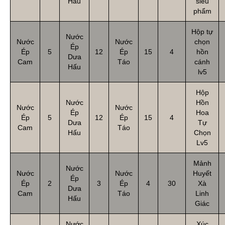
Hấu
siêu
phẩm
Hộp tự
Nước
Nước
Nước
chọn
Ép
Ép
5
12
Ép
15
4
hồn
Dưa
Cam
Táo
cánh
Hấu
lv5
Hộp
Nước
Hồn
Nước
Nước
Ép
Hoa
Ép
5
12
Ép
15
4
Dưa
Tự
Cam
Táo
Hấu
Chọn
Lv5
Mảnh
Nước
Nước
Nước
Huyết
Ép
Ép
2
3
Ép
4
30
Xà
Dưa
Cam
Táo
Linh
Hấu
Giác
Nước
Xúc