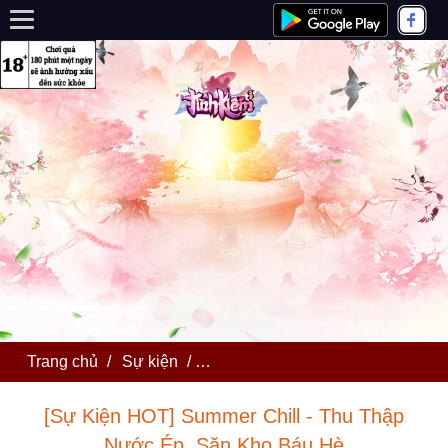
Trang chủ
/
Sự kiện
/
[Sự Kiện HOT] Summer Chill - T
[Sự Kiện HOT] Summer Chill - Thu Thập
Nước Ép, Săn Kho Báu Hè