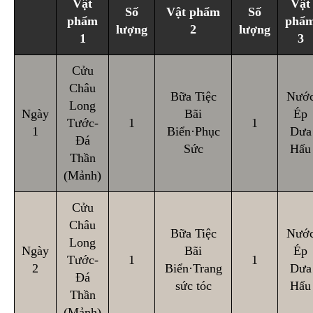
Vật
Vật
Số
Vật phẩm
Số
phẩm
phẩ
lượng
2
lượng
1
3
Cửu
Châu
Bữa Tiệc
Nướ
Long
Ngày
Bãi
Ép
Tước-
1
1
1
Biển·Phục
Dưa
Đá
Sức
Hấu
Thần
(Mảnh)
Cửu
Châu
Bữa Tiệc
Nướ
Long
Ngày
Bãi
Ép
Tước-
1
1
2
Biển·Trang
Dưa
Đá
sức tóc
Hấu
Thần
(Mảnh)