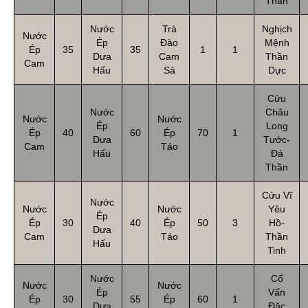
Thần
Nước
Trà
Nghịch
Nước
Ép
Đào
Mệnh
Ép
35
35
1
1
Dưa
Cam
Thần
Cam
Hấu
Sả
Dực
Cửu
Nước
Châu
Nước
Nước
Ép
Long
Ép
40
60
Ép
70
1
Dưa
Tước-
Cam
Táo
Hấu
Đá
Thần
Cửu Vĩ
Nước
Nước
Nước
Yêu
Ép
Ép
30
40
Ép
50
3
Hồ-
Dưa
Cam
Táo
Thần
Hấu
Tinh
Nước
Cố
Nước
Nước
Ép
Vấn
Ép
30
55
Ép
60
1
Dưa
Đặc