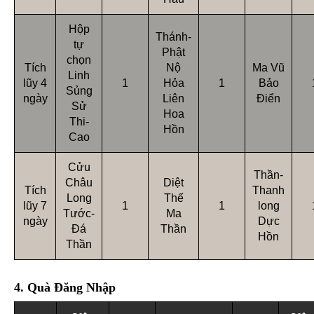
Hộp
Thánh-
tự
Phật
chọn
Tích
Nộ
Ma Vũ
Linh
lũy 4
1
Hỏa
1
Bảo
Sủng
ngày
Liên
Điển
Sử
Hoa
Thi-
Hồn
Cao
Cửu
Thần-
Châu
Diệt
Tích
Thanh
Long
Thế
lũy 7
1
1
long
Tước-
Ma
ngày
Dực
Đá
Thần
Hồn
Thần
4. Quà Đăng Nhập