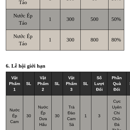
Táo
Nước Ép
1
300
500
50%
Táo
Nước Ép
1
300
800
80%
Táo
6. Lễ hội giới hạn
Vật
Vật
Vật
Số
Phần
Phẩm
SL
Phẩm
SL
Phẩm
SL
Lượt
Quà
1
2
3
Đổi
Đổi
Cực
Nước
Trà
Uyên
Nước
Ép
Đào
Chi
Ép
30
30
1
3
Dưa
Cam
Chủ-
Cam
Hấu
Sả
Đá