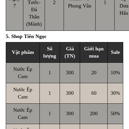
Tước-
2
1
7
Phong Vân
Dưa
Đá
Hấu
Thần
(Mảnh)
5. Shop Tiên Ngọc
Số
Giá
Giới hạn
Vật phẩm
Sale
lượng
(TN)
mua
Nước Ép
1
300
20
10%
Cam
Nước Ép
1
300
60
30%
Cam
Nước Ép
1
300
200
50%
Cam