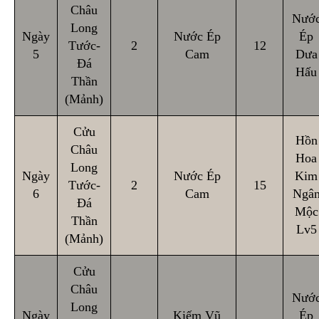
Châu
Nướ
Long
Ngày
Nước Ép
Ép
Tước-
2
12
5
Cam
Dưa
Đá
Hấu
Thần
(Mảnh)
Cửu
Hồn
Châu
Hoa
Long
Ngày
Nước Ép
Kim
Tước-
2
15
6
Cam
Ngâ
Đá
Mộc
Thần
Lv5
(Mảnh)
Cửu
Châu
Nướ
Long
Ngày
Kiếm Vũ
Ép