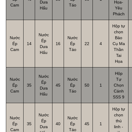
Dưa
Họa-
Cam
Táo
Hấu
Yêu
Phách
Hộp tự
chọn
Nước
Nước
Nước
Bảo
Ép
Ép
14
16
Ép
22
4
Cụ Ma
Dưa
Cam
Táo
Thần
Hấu
Tai
Họa
Hộp
Nước
Nước
Nước
Tự
Ép
Ép
35
45
Ép
50
1
Chọn
Dưa
Cam
Táo
Cánh
Hấu
SSS 9
Hộp tự
Nước
chọn
Nước
Nước
Ép
thú
Ép
35
40
Ép
45
1
Dưa
linh -
Cam
Táo