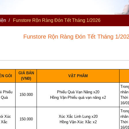
iện
/
Funstore Rộn Ràng Đón Tết Tháng 1/2026
Funstore Rộn Ràng Đón Tết Tháng 1/20
C
D
E
GIÁ BÁN
ÊN GÓI
VẬT PHẨM
(VNĐ)
Trong
i Phiếu
Phiếu Quà Vạn Năng x20
nhân
150.000
Quà
Hồng Vận·Phiếu quà vạn năng x2
Thời 
16/0
Trong
ói Xúc
Xúc Xắc Linh Lung x20
nhân
150.000
Xắc
Hồng Vận·Xúc Xắc x2
Thời 
16/0