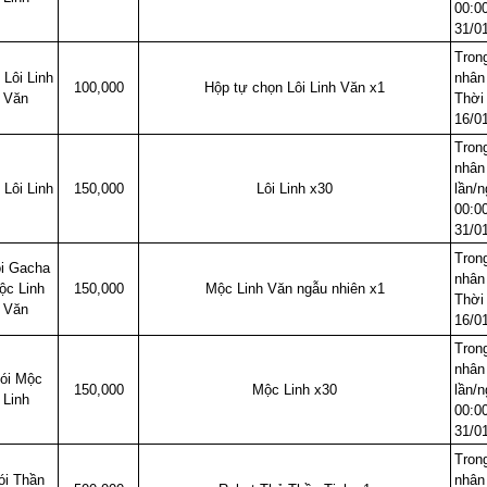
00:0
31/0
Trong
 Lôi Linh
nhân
100,000
Hộp tự chọn Lôi Linh Văn x1
Văn
Thời 
16/0
Trong
nhân
 Lôi Linh
150,000
Lôi Linh x30
lần/n
00:0
31/0
Trong
i Gacha
nhân
ộc Linh
150,000
Mộc Linh Văn ngẫu nhiên x1
Thời 
Văn
16/0
Trong
nhân
ói Mộc
150,000
Mộc Linh x30
lần/n
Linh
00:0
31/0
Trong
ói Thần
nhân