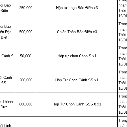
ói Bảo
nhân
250.000
Hộp tự chọn Bảo Điển x3
Điển
Thời 
16/0
Trong
ói Bảo
nhân
iển Đặc
500,000
Chiến Thần Bảo Điển x3
Thời 
Biệt
16/0
Trong
nhân
i Cánh S
50,000
Hộp tự chọn Cánh S x1
Thời 
16/0
Trong
ói Cánh
nhân
200,000
Hộp Tự Chọn Cánh SS x1
SS
Thời 
16/0
Trong
i Thánh
nhân
800,000
Hộp Tự Chọn Cánh SSS 8 x1
Dực
Thời 
16/0
Trong
ói Linh
nhân