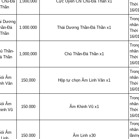
i Chủ-Đá
1,000,000
Cực Uyên Chi Chủ-Đá Thần x1
Thời 
Thần
16/0
Trong
ái Dương
nhân
hần-Đá
1.000.000
Thái Dương Thần-Đá Thần x1
Thời 
Thần
16/0
Trong
ủ Thần-
nhân
1,000,000
Chủ Thần-Đá Thần x1
á Thần
Thời 
16/0
Trong
ói Âm
nhân
150,000
Hộp tự chọn Âm Linh Văn x1
inh Văn
Thời 
16/0
Trong
ói Âm
nhân
150.000
Âm Khinh Vũ x1
hinh Vũ
Thời 
16/0
Trong
nhân
ói Âm
150.000
Âm Linh x30
lần/n
Linh