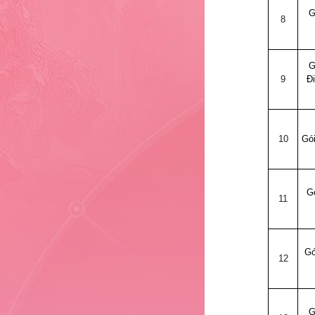
G
9
8
G
10
9
Đ
12
10
Gó
G
13
11
Gó
14
12
G