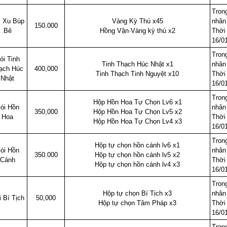
Trong
i Xu Búp
Vàng Kỳ Thú x45
nhân
150.000
Bê
Hồng Vận·Vàng kỳ thú x2
Thời 
16/0
Trong
ói Tinh
Tinh Thạch Húc Nhật x1
nhân
ạch Húc
400,000
Tinh Thạch Tinh Nguyệt x10
Thời 
Nhật
16/0
Trong
Hộp Hồn Hoa Tự Chọn Lv6 x1
ói Hồn
nhân
350,000
Hộp Hồn Hoa Tự Chọn Lv5 x2
Hoa
Thời 
Hộp Hồn Hoa Tự Chọn Lv4 x3
16/0
Trong
Hộp tự chọn hồn cánh lv6 x1
ói Hồn
nhân
350.000
Hộp tự chọn hồn cánh lv5 x2
Cánh
Thời 
Hộp tự chọn hồn cánh lv4 x3
16/0
Trong
Hộp tự chọn Bí Tịch x3
nhân
 Bí Tịch
50,000
Hộp tự chọn Tâm Pháp x3
Thời 
16/0
Trong