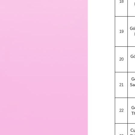
20
18
Gó
21
19
Gó
22
20
G
23
21
Sa
G
24
22
T
Cự