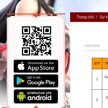
Trang chủ
/
Sự k
TẢI GAME
15/01/2026
A
B
1
STT
T
Gó
2
1
G
3
2