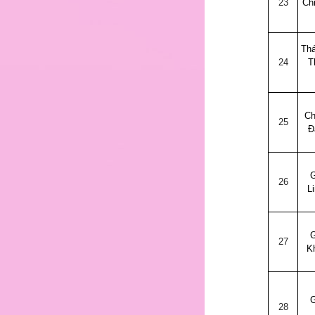
25
23
Ch
Th
26
24
T
Ch
27
25
Đ
G
28
26
L
G
29
27
K
G
30
28