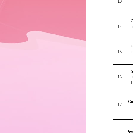
15
13
G
16
14
Li
G
17
15
Li
G
18
16
Li
T
Gó
19
17
Gó