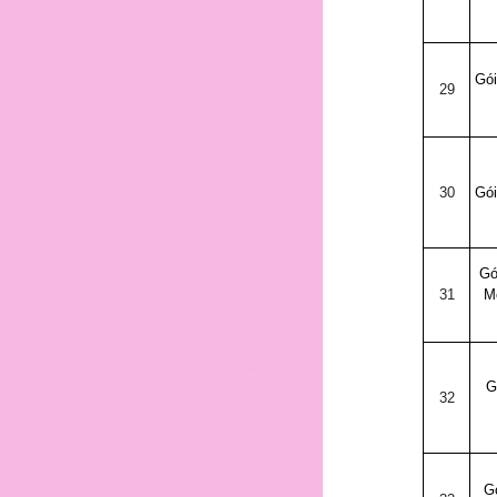
Gói
31
29
32
30
Gói
Gó
33
31
M
G
34
32
G