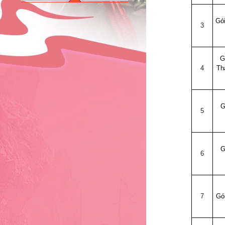
Gó
4
3
G
5
4
Th
G
6
5
G
7
6
8
7
Gói