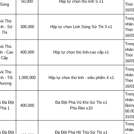
50,000
Hộp tự chọn thú linh S x1
Sủng
Thời 
16/0
Trong
ói Thú
nhân
nh - Sử
300,000
Hộp tự chọn Linh Sủng Sử Thi 3 x1
Thời 
Thi
16/0
Trong
ói Thú
nhân
nh - Cao
400,000
Hộp tự chọn thú linh-cao cấp x1
Thời 
Cấp
16/0
Trong
ói Thú
nhân
nh - Tối
1,000,000
Hộp tự chọn thú linh - siêu phẩm 4 x1
Thời 
hượng
16/0
Trong
nhân
i Đá Đột
Đá Đột Phá Vũ Khí-Sử Thi x1
400,000
lần/n
Phá 1
Phù Rèn x10
00:0
31/0
Trong
nhân
i Đá Đột
Đá Đột Phá Hộ Thủ-Sử Thi x1