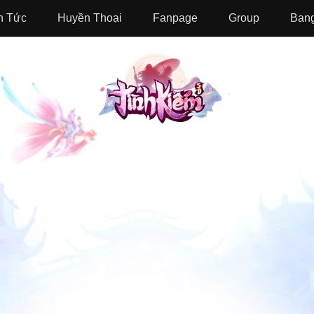
n Tức
Huyền Thoại
Fanpage
Group
Bang