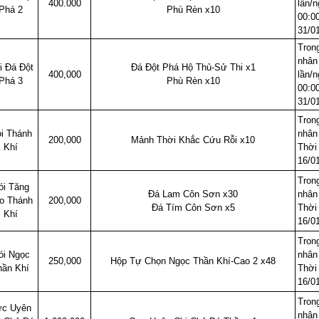
400.000
lần/n
Phá 2
Phù Rèn x10
00:0
31/0
Trong
nhân
i Đá Đột
Đá Đột Phá Hộ Thủ-Sử Thi x1
400,000
lần/n
Phá 3
Phù Rèn x10
00:0
31/0
Trong
i Thánh
nhân
200,000
Mảnh Thời Khắc Cứu Rỗi x10
Khí
Thời 
16/0
Trong
ói Tăng
Đá Lam Côn Sơn x30
nhân
o Thánh
200,000
Đá Tím Côn Sơn x5
Thời 
Khí
16/0
Trong
ói Ngọc
nhân
250,000
Hộp Tự Chọn Ngọc Thần Khí-Cao 2 x48
hần Khí
Thời 
16/0
Trong
c Uyên
nhân