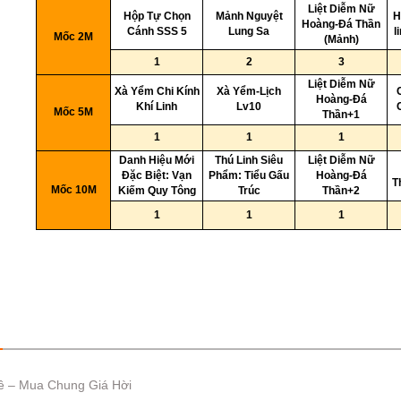
Liệt Diễm Nữ
Hộp Tự Chọn
Mảnh Nguyệt
H
Hoàng-Đá Thần
Cánh SSS 5
Lung Sa
l
Mốc 2M
(Mảnh)
1
2
3
Liệt Diễm Nữ
Xà Yểm Chi Kính
Xà Yểm-Lịch
Hoàng-Đá
Khí Linh
Lv10
Mốc 5M
Thần+1
1
1
1
Danh Hiệu Mới
Thú Linh Siêu
Liệt Diễm Nữ
Đặc Biệt: Vạn
Phẩm: Tiểu Gấu
Hoàng-Đá
T
Mốc 10M
Kiếm Quy Tông
Trúc
Thần+2
1
1
1
ề – Mua Chung Giá Hời