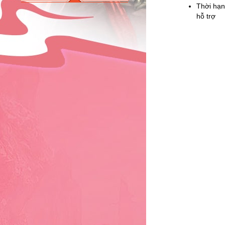
Thời hạn
hỗ trợ
1
2
3
4
5
6
7
8
9