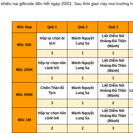
 khiếu nại giftcode đến hết ngày 20/01. Sau thời gian này mọi trường 
A
B
C
D
E
Mốc Nạp
Quà 1
Quà 2
Quà 3
Liệt Diễm Nữ
Hộp tự chọn bí
Mảnh Nguyệt
Hoàng-Đá Thần
tịch
Lung Sa
Mốc 50K
(Mảnh)
3
1
1
Liệt Diễm Nữ
Hộp tự chọn hồn
Mảnh Nguyệt
Hoàng-Đá Thần
cánh lv5
Lung Sa
Mốc 200K
(Mảnh)
1
1
1
Liệt Diễm Nữ
Chiến Thần Bí
Mảnh Nguyệt
Hoàng-Đá Thần
Li
Tịch
Lung Sa
Mốc 500K
(Mảnh)
3
1
2
Liệt Diễm Nữ
Hộp tự chọn hồn
Mảnh Nguyệt
Hoàng-Đá Thần
cánh lv6
Lung Sa
Mốc 1M
(Mảnh)
2
2
3