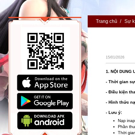
Trang chủ
/
Sự k
TẢI GAME
15/01/2026
1. NỘI DUNG 
- Thời gian sự
- Điều kiện th
- Hình thức n
-
Lưu ý:
Nạp inap
Phần thư
Thời gia