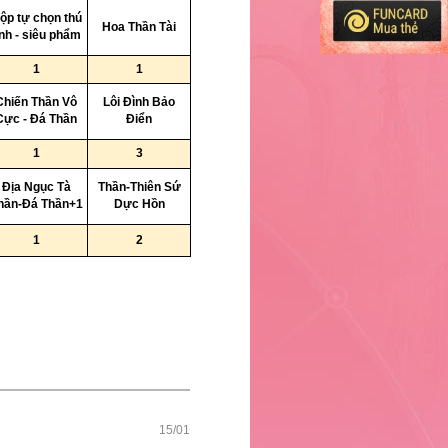
ộp tự chọn thú
Hoa Thần Tài
inh - siêu phẩm
1
1
Chiến Thần Vô
Lôi Đình Bảo
Cực - Đá Thần
Điển
1
3
Địa Ngục Tà
Thần-Thiên Sứ
hần-Đá Thần+1
Dực Hồn
1
2
15/01