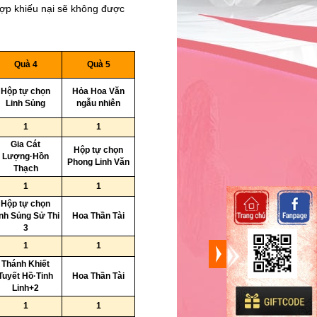
hợp khiếu nại sẽ không được
F
Quà 4
Quà 5
Hộp tự chọn
Hỏa Hoa Văn
Linh Sủng
ngẫu nhiên
1
1
Gia Cát
Hộp tự chọn
Lượng·Hồn
Phong Linh Văn
Thạch
1
1
Hộp tự chọn
nh Sủng Sử Thi
Hoa Thần Tài
3
1
1
Thánh Khiết
Tuyết Hồ·Tinh
Hoa Thần Tài
Linh+2
1
1