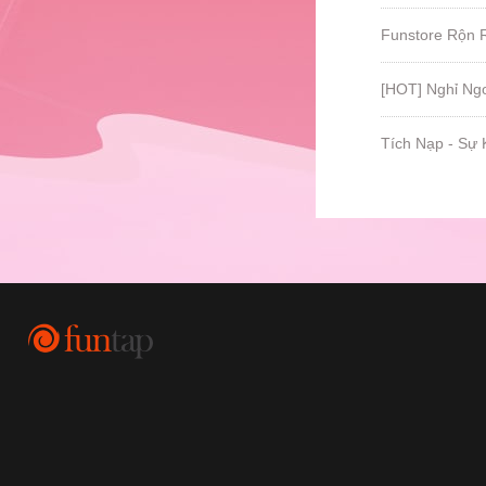
Funstore Rộn 
[HOT] Nghỉ Ng
Tích Nạp - Sự 