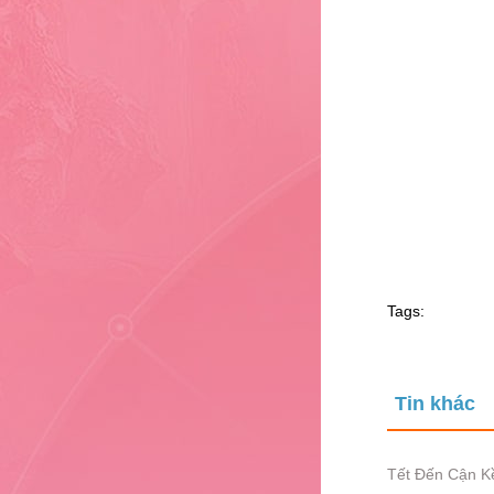
10
11
12
13
14
15
Tags:
Tin khác
Tết Đến Cận K