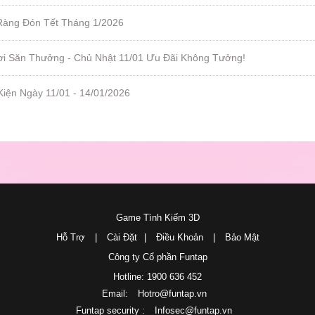
Ràng Đón Tết Tháng 1/2026
ơi Săn Thưởng - Chủ Nhật 11/01 Ưu Đãi Không Tưởng!
Kiện Ngày 11/01 - 14/01/2026
Game Tình Kiếm 3D
Hỗ Trợ
|
Cài Đặt
|
Điều Khoản
|
Bảo Mật
Công ty Cổ phần Funtap
Hotline: 1900 636 452
Email:
Hotro@funtap.vn
Funtap security :
Infosec@funtap.vn