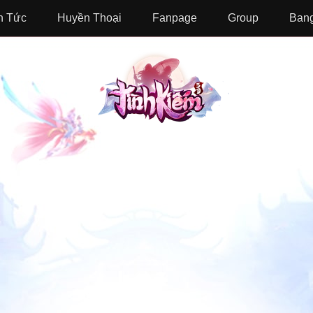
n Tức
Huyền Thoại
Fanpage
Group
Bang