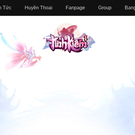
n Tức
Huyền Thoại
Fanpage
Group
Bang