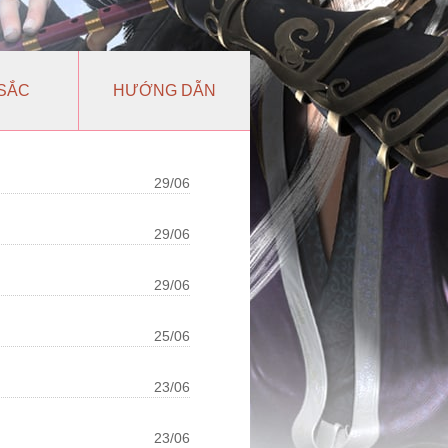
SẮC
HƯỚNG DẪN
29/06
29/06
29/06
25/06
23/06
23/06