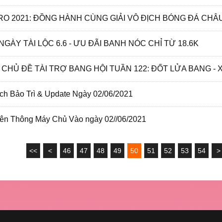
GÀY TÀI LỘC 6.6 - ƯU ĐÃI BANH NÓC CHỈ TỪ 18.6K
ch Bảo Trì & Update Ngày 02/06/2021
ên Thông Máy Chủ Vào ngày 02//06/2021
<<
<
46
47
48
49
50
51
52
53
54
>