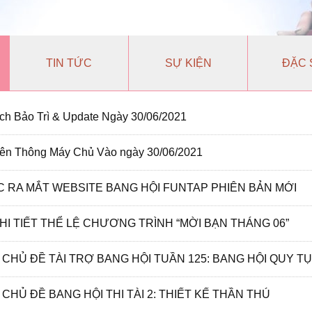
TIN TỨC
SỰ KIỆN
ĐẶC 
ch Bảo Trì & Update Ngày 30/06/2021
ên Thông Máy Chủ Vào ngày 30/06/2021
 RA MẮT WEBSITE BANG HỘI FUNTAP PHIÊN BẢN MỚI
HI TIẾT THỂ LỆ CHƯƠNG TRÌNH “MỜI BẠN THÁNG 06”
O CHỦ ĐỀ TÀI TRỢ BANG HỘI TUẦN 125: BANG HỘI QUY TỤ
 CHỦ ĐỀ BANG HỘI THI TÀI 2: THIẾT KẾ THẦN THÚ