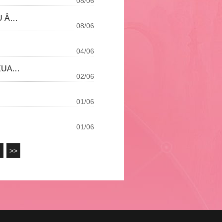
08/06
FUNTAP EURO 2021: ĐỒNG HÀNH CÙNG GIẢI VÔ ĐỊCH BÓNG ĐÁ CHÂU ÂU HOT NHẤT MÙA HÈ NÀY!
08/06
04/06
THÔNG BÁO CHỦ ĐỀ TÀI TRỢ BANG HỘI TUẦN 122: ĐỐT LỬA BANG - XUA TAN CÁI NÓNG
02/06
01/06
01/06
>>