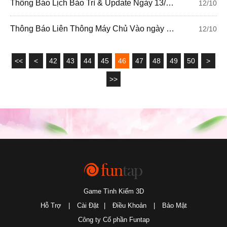
Thông Báo Lịch Bảo Trì & Update Ngày 13/10/2021
12/10
Thông Báo Liên Thông Máy Chủ Vào ngày 13/10/2021
12/10
<<
<
42
43
44
45
46
47
48
49
50
>
>>
Game Tình Kiếm 3D
Hỗ Trợ
|
Cài Đặt
|
Điều Khoản
|
Bảo Mật
Công ty Cổ phần Funtap