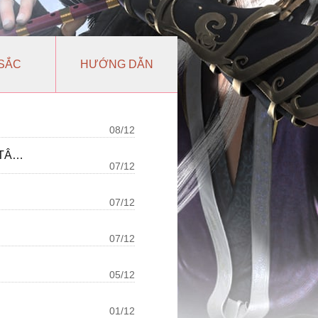
SẮC
HƯỚNG DẪN
08/12
[ĐẶC BIỆT] CHUỖI SỰ KIỆN ĐUA TOP LIÊN SERVER TỪ TÂN SINH 307-TÂN SINH 309
07/12
07/12
07/12
05/12
01/12