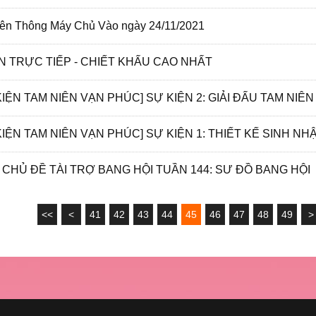
ên Thông Máy Chủ Vào ngày 24/11/2021
N TRỰC TIẾP - CHIẾT KHẤU CAO NHẤT
KIỆN TAM NIÊN VẠN PHÚC] SỰ KIỆN 1: THIẾT KẾ SINH NH
O CHỦ ĐỀ TÀI TRỢ BANG HỘI TUẦN 144: SƯ ĐỒ BANG HỘI
<<
<
41
42
43
44
45
46
47
48
49
>