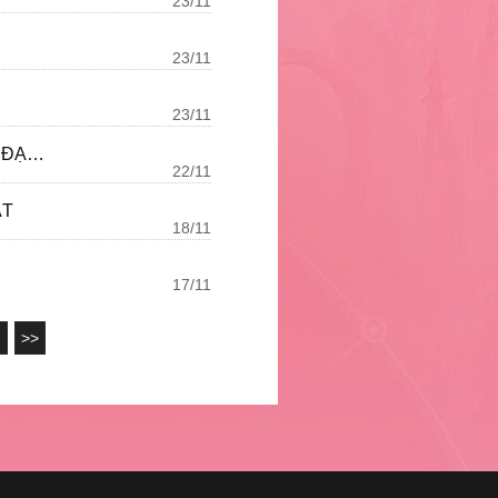
23/11
23/11
23/11
[CHUỖI SỰ KIỆN TAM NIÊN VẠN PHÚC] SỰ KIỆN 2: GIẢI ĐẤU TAM NIÊN ĐẠI CHIẾN
22/11
ẬT
18/11
17/11
>>