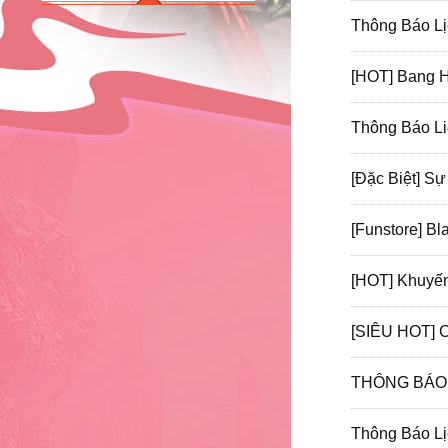
Thông Báo Lị
[HOT] Bang H
Thông Báo Li
[Đặc Biệt] S
[Funstore] B
[HOT] Khuyến
[SIÊU HOT]
THÔNG BÁ
Thông Báo Lị