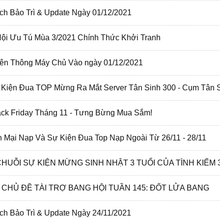
ch Bảo Trì & Update Ngày 01/12/2021
ội Ưu Tú Mùa 3/2021 Chính Thức Khởi Tranh
ên Thông Máy Chủ Vào ngày 01/12/2021
ự Kiện Đua TOP Mừng Ra Mắt Server Tân Sinh 300 - Cụm Tân 
lack Friday Tháng 11 - Tưng Bừng Mua Sắm!
 Mại Nạp Và Sự Kiện Đua Top Nạp Ngoài Từ 26/11 - 28/11
 CHUỖI SỰ KIỆN MỪNG SINH NHẬT 3 TUỔI CỦA TÌNH KIẾM 
O CHỦ ĐỀ TÀI TRỢ BANG HỘI TUẦN 145: ĐỐT LỬA BANG
ch Bảo Trì & Update Ngày 24/11/2021