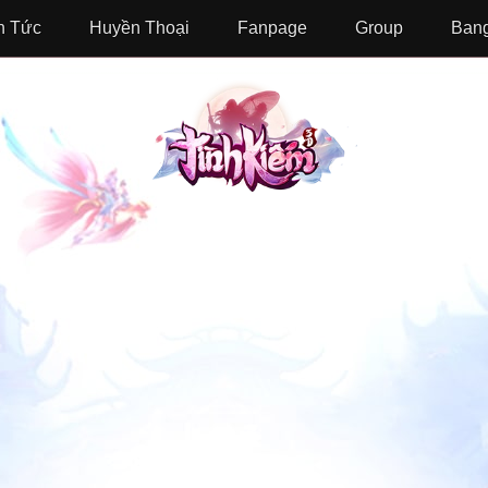
n Tức
Huyền Thoại
Fanpage
Group
Bang