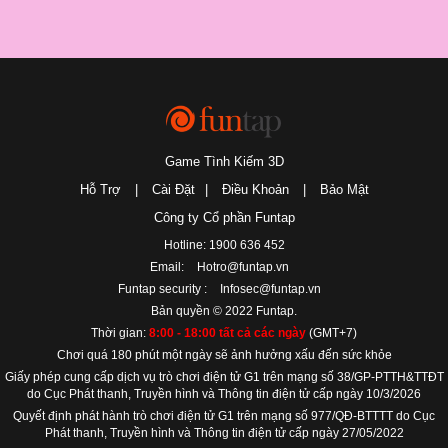
Game Tình Kiếm 3D
Hỗ Trợ
|
Cài Đặt
|
Điều Khoản
|
Bảo Mật
Công ty Cổ phần Funtap
Hotline: 1900 636 452
Email:
Hotro@funtap.vn
Funtap security :
Infosec@funtap.vn
Bản quyền © 2022 Funtap.
Thời gian:
8:00 - 18:00 tất cả các ngày
(GMT+7)
Chơi quá 180 phút một ngày sẽ ảnh hưởng xấu đến sức khỏe
Giấy phép cung cấp dịch vụ trò chơi điện tử G1 trên mạng số 38/GP-PTTH&TTĐT
do Cục Phát thanh, Truyền hình và Thông tin điện tử cấp ngày 10/3/2026
Quyết định phát hành trò chơi điện tử G1 trên mạng số 977/QĐ-BTTTT do Cục
Phát thanh, Truyền hình và Thông tin điện tử cấp ngày 27/05/2022