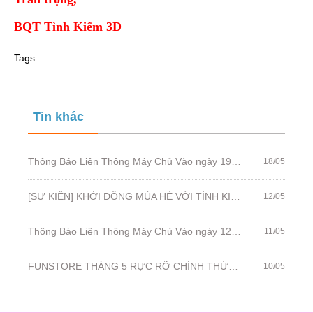
BQT Tình Kiếm 3D
Tags:
Tin khác
Thông Báo Liên Thông Máy Chủ Vào ngày 19/05/2022
18/05
[SỰ KIỆN] KHỞI ĐỘNG MÙA HÈ VỚI TÌNH KIẾM ĐI MUÔN NƠI!
12/05
Thông Báo Liên Thông Máy Chủ Vào ngày 12/05/2022
11/05
FUNSTORE THÁNG 5 RỰC RỠ CHÍNH THỨC MỞ BÁN!
10/05