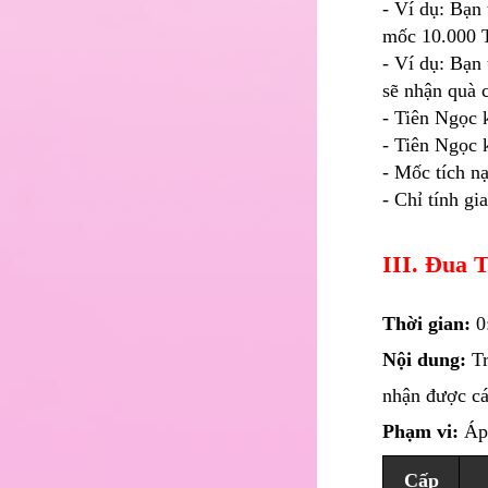
- Ví dụ: Bạn
mốc 10.000 
- Ví dụ: Bạn
sẽ nhận quà 
- Tiên Ngọc 
- Tiên Ngọc 
- Mốc tích n
- Chỉ tính gi
III. Đua 
Thời gian:
0:
Nội dung:
Tr
nhận được cá
Phạm vi:
Áp 
Cấp