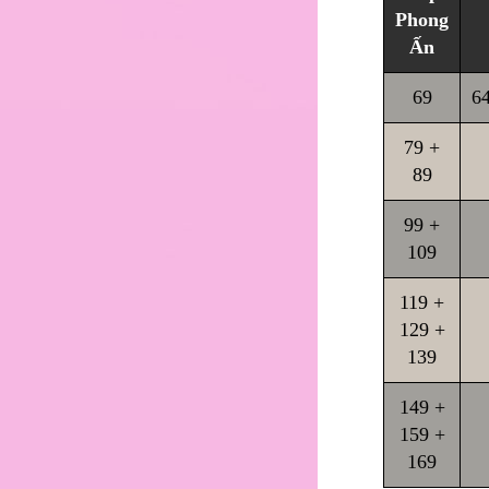
Phong
Ấn
69
64
79 +
89
99 +
109
119 +
129 +
139
149 +
159 +
169