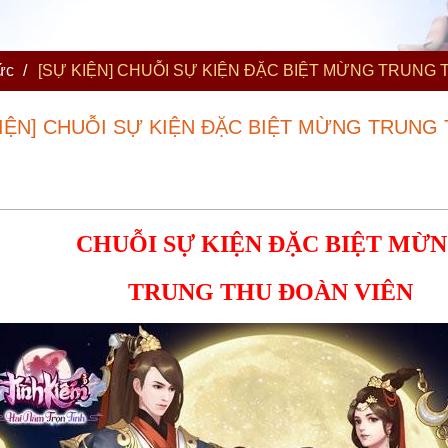
ức
/
[SỰ KIỆN] CHUỖI SỰ KIỆN ĐẶC BIỆT MỪNG TRUNG 
KIỆN] CHUỖI SỰ KIỆN ĐẶC BIỆT MỪNG TRUNG
CHUỖI SỰ KIỆN ĐẶC BIỆT MỪ
TRUNG THU ĐOÀN VIÊN