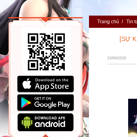
Trang chủ
/
Tin t
TẢI GAME
[SỰ 
23/09/2020