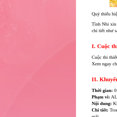
Quý thiếu hi
Tình Nhi xin
chi tiết như s
I. Cuộc th
Cuộc thi thiế
Xem ngay chi
II. Khuyế
Thời gian:
0:
Phạm vi:
ALL
Nội dung:
Kh
Chi tiết:
Tron
mãi