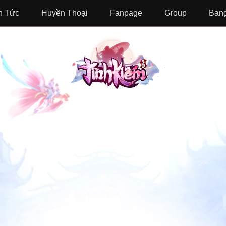
n Tức
Huyền Thoại
Fanpage
Group
Bang