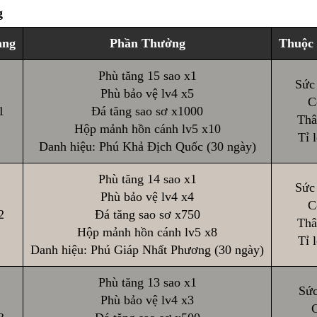
g
ạng
Phần Thưởng
Thuộc 
Phù tăng 15 sao x1
Sức
Phù bảo vệ lv4 x5
C
1
Đá tăng sao sơ x1000
Thâ
Hộp mảnh hồn cánh lv5 x10
Tỉ 
Danh hiệu: Phú Khả Địch Quốc (30 ngày)
Phù tăng 14 sao x1
Sức
Phù bảo vệ lv4 x4
C
2
Đá tăng sao sơ x750
Thâ
Hộp mảnh hồn cánh lv5 x8
Tỉ 
Danh hiệu: Phú Giáp Nhất Phương (30 ngày)
Phù tăng 13 sao x1
Sức
Phù bảo vệ lv4 x3
C