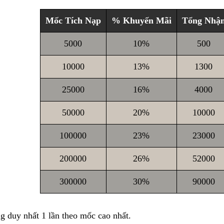
Mốc Tích Nạp
% Khuyến Mãi
Tổng Nhậ
5000
10%
500
10000
13%
1300
25000
16%
4000
50000
20%
10000
100000
23%
23000
200000
26%
52000
300000
30%
90000
g duy nhất 1 lần theo mốc cao nhất.