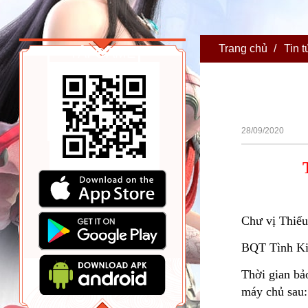
Trang chủ
/
Tin t
TẢI GAME
28/09/2020
Chư vị Thiếu
BQT Tình Kiế
Thời gian bảo
máy chủ sau: