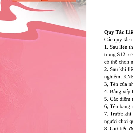
Quy Tắc Li
Các quy tắc 
1. Sau liên 
trong S12 sẽ
có thể chọn 
2. Sau khi l
nghiệm, KNB,
3, Tên của n
4. Bảng xếp h
5. Các điểm 
6, Tên bang n
7. Trước khi 
người chơi q
8. Giữ tiến 