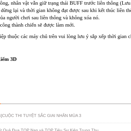
thông, nhân vật vẫn giữ trạng thái BUFF trước liên thông (Lư
ừng lại và thời gian không đạt được sau khi kết thúc liên th
của người chơi sau liên thông và không xóa nó.
 công thành chiến sẽ được làm mới.
ệp thuộc các máy chủ trên vui lòng lưu ý sắp xếp thời gian c
iếm 3D
]CUỘC THI TUYỆT SẮC GIAI NHÂN MÙA 3
ết Quả Đua TOP Nạp và TOP Tiêu Sự Kiện Trung Thu