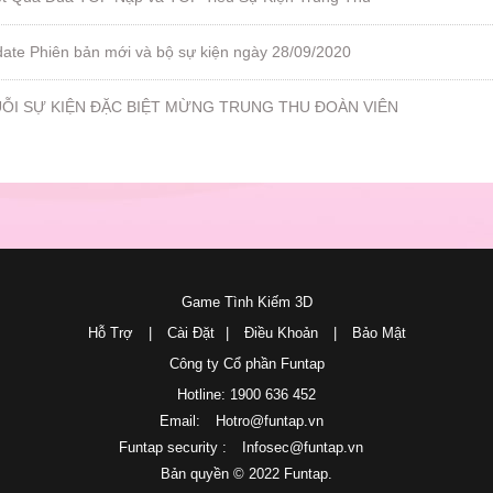
ate Phiên bản mới và bộ sự kiện ngày 28/09/2020
UỖI SỰ KIỆN ĐẶC BIỆT MỪNG TRUNG THU ĐOÀN VIÊN
Game Tình Kiếm 3D
Hỗ Trợ
|
Cài Đặt
|
Điều Khoản
|
Bảo Mật
Công ty Cổ phần Funtap
Hotline: 1900 636 452
Email:
Hotro@funtap.vn
Funtap security :
Infosec@funtap.vn
Bản quyền © 2022 Funtap.