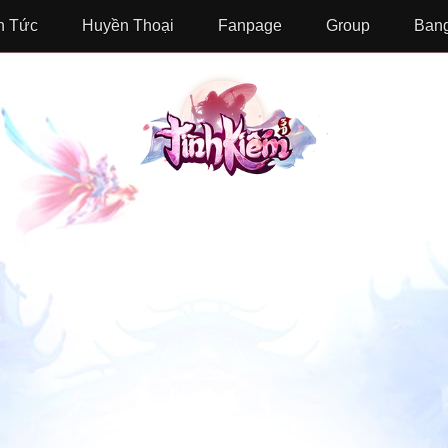
n Tức
Huyền Thoại
Fanpage
Group
Bang