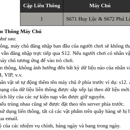
Cặp Liên Thông
Máy Chủ
1
S671 Huy Lộc & S672 Phú L
ên Thông Máy Chủ
như sau:
thông, máy chủ đăng nhập ban đầu của người chơi sẽ không tha
 vẫn đăng nhập trực tiếp qua S12. Nếu người chơi có nhân vậ
máy chủ tương ứng để vào trò chơi.
iên thông, không ảnh hưởng đến bất kỳ dữ liệu nào của nhân v
 VIP, v.v.
hân vật sẽ tự động thêm tên máy chủ ở phía trước ví dụ: s12.
ạng của dữ liệu liên thông được sắp xếp lại theo dữ liệu mới
tích lũy của các sự kiện nạp vẫn được giữ nguyên.
ếu trùng nhau cũng sẽ được đặt theo tên server phía trước.
sử dụng liên thông, tất cả các vật phẩm trên quầy hàng sẽ bị 
ua email.
độ của các nhiệm vụ chính, hàng ngày và bang trong ngày.