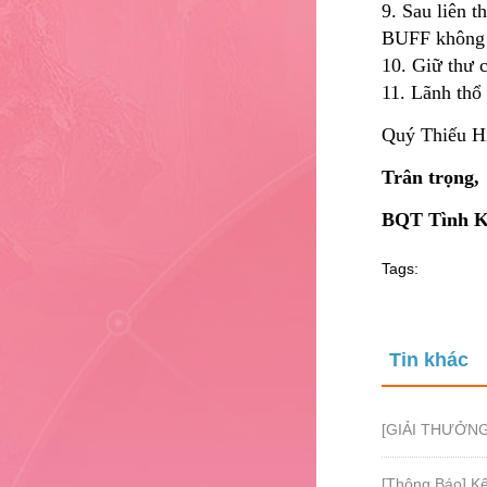
9. Sau liên 
BUFF không d
10. Giữ thư 
11. Lãnh thổ
Quý Thiếu Hi
Trân trọng,
BQT Tình K
Tags:
Tin khác
[GIẢI THƯỞNG
[Thông Báo] K