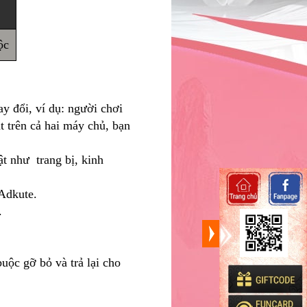
ộc
y đổi, ví dụ: người chơi
t trên cả hai máy chủ, bạn
ật như trang bị, kinh
 Adkute.
.
buộc gỡ bỏ và trả lại cho