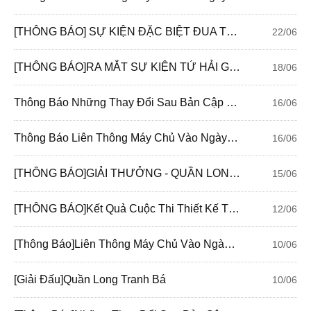
[THÔNG BÁO] SỰ KIỆN ĐẶC BIỆT ĐUA TOP S600 - BẠCH NGƯ
22/06
[THÔNG BÁO]RA MẮT SỰ KIỆN TỨ HẢI GIAI HUYNH ĐỆ TRÊN BANGHOI.PLAYFUN.VN
18/06
Thông Báo Những Thay Đổi Sau Bản Cập Nhật Ngày 17/06/2020
16/06
Thông Báo Liên Thông Máy Chủ Vào Ngày 17/06/2020
16/06
[THÔNG BÁO]GIẢI THƯỞNG - QUẦN LONG TRANH BÁ
15/06
[THÔNG BÁO]Kết Quả Cuộc Thi Thiết Kế Thời Trang Tình Kiếm 3D
12/06
[Thông Báo]Liên Thông Máy Chủ Vào Ngày 10/06/2020
10/06
[Giải Đấu]Quần Long Tranh Bá
10/06