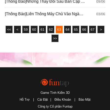
[Thông Báo]Những Thay Đổi Sau Bản Cập Nhật Ngày 10/06/2020
09/06
[Thông Báo]Liên Thông Máy Chủ Vào Ngày 03/06/2020
03/06
<<
<
59
60
61
62
63
64
65
66
67
>
>>
Game Tình Kiếm 3D
Hỗ Trợ
|
Cài Đặt
|
Điều Khoản
|
Bảo Mật
Công ty Cổ phần Funtap