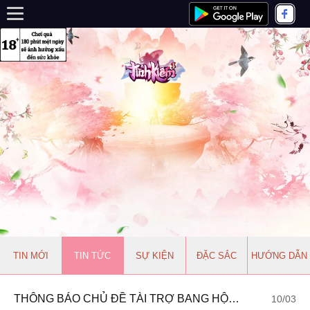
TIN MỚI
TIN TỨC
SỰ KIỆN
ĐẶC SẮC
HƯỚNG DẪN
THÔNG BÁO CHỦ ĐỀ TÀI TRỢ BANG HỘI TUẦN 111: HỒNG PHẤN GIAI NHÂN
10/03