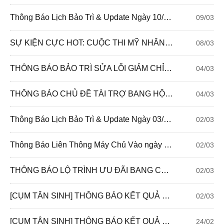
Thông Báo Lịch Bảo Trì & Update Ngày 10/03/2021
09/03
SỰ KIỆN CỰC HOT: CUỘC THI MỸ NHÂN TÌNH KIẾM 2021
08/03
THÔNG BÁO BẢO TRÌ SỬA LỖI GIẢM CHỈ SỐ
04/03
THÔNG BÁO CHỦ ĐỀ TÀI TRỢ BANG HỘI TUẦN 110: BANG HỘI SÁNG TẠO 2
04/03
Thông Báo Lịch Bảo Trì & Update Ngày 03/03/2021
02/03
Thông Báo Liên Thông Máy Chủ Vào ngày 03/3/2021
02/03
THÔNG BÁO LỘ TRÌNH ƯU ĐÃI BANG CHỦ THÁNG 2/2021
02/03
[CỤM TÂN SINH] THÔNG BÁO KẾT QUẢ ĐUA TOP DANH VỌNG BANG HỘI
02/03
[CỤM TÂN SINH] THÔNG BÁO KẾT QUẢ ĐUA TOP LỰC CHIẾN
24/02