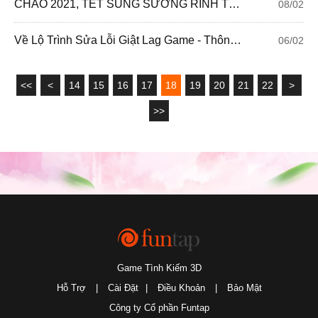
CHÀO 2021, TẾT SUNG SƯỚNG RINH TROW PHÚ QUÝ - ẴM LỘC TRIỆU KIM
08/02
Về Lộ Trình Sửa Lỗi Giật Lag Game - Thông Báo Chính Thức Từ Tình Kiếm 3D
06/02
<<
<
14
15
16
17
18
19
20
21
22
>
>>
Game Tình Kiếm 3D
Hỗ Trợ
|
Cài Đặt
|
Điều Khoản
|
Bảo Mật
Công ty Cổ phần Funtap