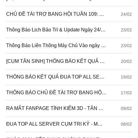
CHỦ ĐỀ TÀI TRỢ BANG HỘI TUẦN 109: BANG HỘI SÁNG TẠO
24/02
Thông Báo Lịch Bảo Trì & Update Ngày 24/02/2021
23/02
Thông Báo Liên Thông Máy Chủ Vào ngày 24/2/2021
23/02
[CỤM TÂN SINH] THÔNG BÁO KẾT QUẢ ĐUA TOP LỰC CHIẾN THẦN THÚ
20/02
THÔNG BÁO KẾT QUẢ ĐUA TOP ALL SERVER CỤM TRI KỶ: PHÚC KHÍ VẠN NIÊN
19/02
THÔNG BÁO CHỦ ĐỀ TÀI TRỢ BANG HỘI TUẦN 108: LỜI CHÚC ĐẦU XUÂN
17/02
RA MẮT FANPAGE TÌNH KIẾM 3D - TÂN SINH DÀNH RIÊNG CHO CỤM SERVER TÂN THẾ GIỚI
09/02
ĐUA TOP ALL SERVER CỤM TRI KỶ - MỪNG XUÂN TÂN SỬU - TÂN SINH
08/02