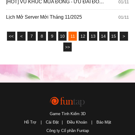
[HOT] VŨ KHÚC MÙA ĐÔNG - ƯU ĐÃI ĐÔNG VỀ
01/11
Lịch Mở Server Mới Tháng 11/2025
01/11
<<
<
7
8
9
10
11
12
13
14
15
>
>>
Game Tình Kiếm 3D
Hỗ Trợ
|
Cài Đặt
|
Điều Khoản
|
Bảo Mật
Công ty Cổ phần Funtap