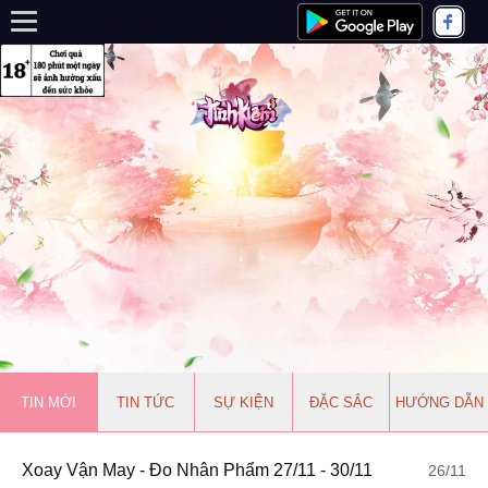
TIN MỚI
TIN TỨC
SỰ KIỆN
ĐẶC SẮC
HƯỚNG DẪN
Xoay Vận May - Đo Nhân Phẩm 27/11 - 30/11
26/11